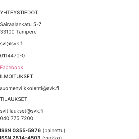
YHTEYSTIEDOT
Sairaalankatu 5-7
33100 Tampere
svl@svk.fi
0114470-0
Facebook
ILMOITUKSET
suomenviikkolehti@svk.fi
TILAUKSET
svltilaukset@svk.fi
040 775 7200
ISSN 0355-5976
(painettu)
ISSN 2814-4503
(verkko)