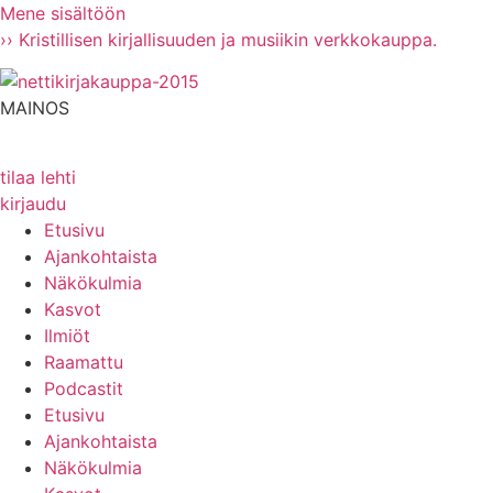
Mene sisältöön
›› Kristillisen kirjallisuuden ja musiikin verkkokauppa.
MAINOS
tilaa lehti
kirjaudu
Etusivu
Ajankohtaista
Näkökulmia
Kasvot
Ilmiöt
Raamattu
Podcastit
Etusivu
Ajankohtaista
Näkökulmia