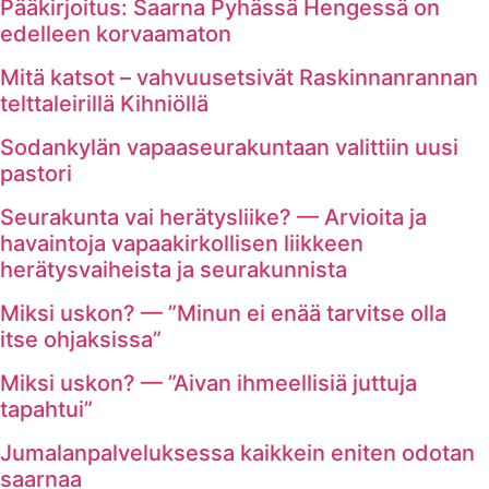
Pääkirjoitus: Saarna Pyhässä Hengessä on
edelleen korvaamaton
Mitä katsot – vahvuusetsivät Raskinnanrannan
telttaleirillä Kihniöllä
Sodankylän vapaaseurakuntaan valittiin uusi
pastori
Seurakunta vai herätysliike? — Arvioita ja
havaintoja vapaakirkollisen liikkeen
herätysvaiheista ja seurakunnista
Miksi uskon? — ”Minun ei enää tarvitse olla
itse ohjaksissa”
Miksi uskon? — ”Aivan ihmeellisiä juttuja
tapahtui”
Jumalanpalveluksessa kaikkein eniten odotan
saarnaa