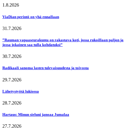
1.8.2026
ViaDian perintö on yhä ennallaan
31.7.2026
”Rauman vapaaseurakunta on rakastava koti, jossa rukoillaan paljon ja
jossa jokainen saa tulla kohdatuksi”
30.7.2026
Radikaali sanoma lasten tulevaisuudesta ja toivosta
29.7.2026
Lähetystyötä lukiossa
28.7.2026
Hartaus: Minun sieluni janoaa Jumalaa
27.7.2026