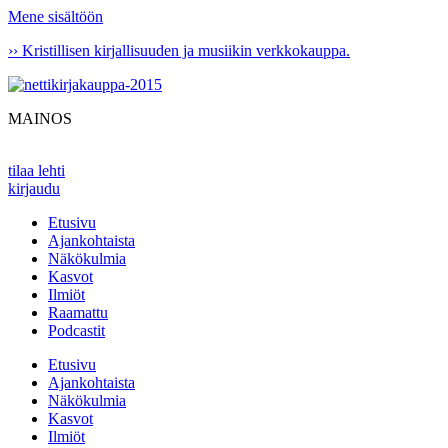
Mene sisältöön
›› Kristillisen kirjallisuuden ja musiikin verkkokauppa.
MAINOS
tilaa lehti
kirjaudu
Etusivu
Ajankohtaista
Näkökulmia
Kasvot
Ilmiöt
Raamattu
Podcastit
Etusivu
Ajankohtaista
Näkökulmia
Kasvot
Ilmiöt