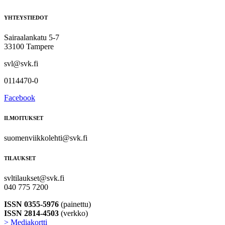
YHTEYSTIEDOT
Sairaalankatu 5-7
33100 Tampere
svl@svk.fi
0114470-0
Facebook
ILMOITUKSET
suomenviikkolehti@svk.fi
TILAUKSET
svltilaukset@svk.fi
040 775 7200
ISSN 0355-5976
(painettu)
ISSN 2814-4503
(verkko)
> Mediakortti