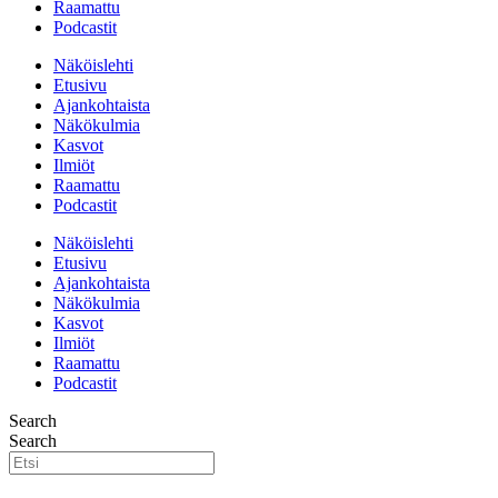
Raamattu
Podcastit
Näköislehti
Etusivu
Ajankohtaista
Näkökulmia
Kasvot
Ilmiöt
Raamattu
Podcastit
Näköislehti
Etusivu
Ajankohtaista
Näkökulmia
Kasvot
Ilmiöt
Raamattu
Podcastit
Search
Search