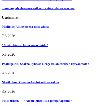
Jumalanpalveluksessa kaikkein eniten odotan saarnaa
Uusimmat
Mielipide: Uskovaisena tässä ajassa
7.8.2026
”Ai näinkin voi katuevankelioida”
5.8.2026
Pääkirjoitus: Saarna Pyhässä Hengessä on edelleen korvaamaton
4.8.2026
Näkökulma: Olemme kuninkaallista sukua
3.8.2026
Miksi uskon? — ”Aivan ihmeellisiä juttuja tapahtui”