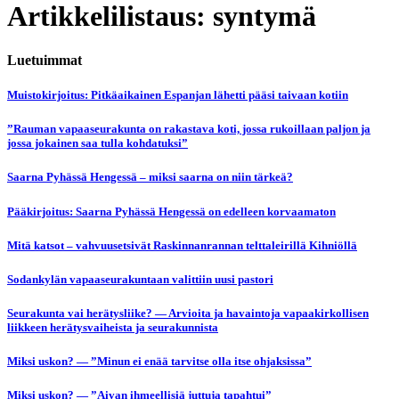
Artikkelilistaus: syntymä
Luetuimmat
Muistokirjoitus: Pitkäaikainen Espanjan lähetti pääsi taivaan kotiin
”Rauman vapaaseurakunta on rakastava koti, jossa rukoillaan paljon ja
jossa jokainen saa tulla kohdatuksi”
Saarna Pyhässä Hengessä – miksi saarna on niin tärkeä?
Pääkirjoitus: Saarna Pyhässä Hengessä on edelleen korvaamaton
Mitä katsot – vahvuusetsivät Raskinnanrannan telttaleirillä Kihniöllä
Sodankylän vapaaseurakuntaan valittiin uusi pastori
Seurakunta vai herätysliike? — Arvioita ja havaintoja vapaakirkollisen
liikkeen herätysvaiheista ja seurakunnista
Miksi uskon? — ”Minun ei enää tarvitse olla itse ohjaksissa”
Miksi uskon? — ”Aivan ihmeellisiä juttuja tapahtui”