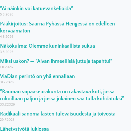
”Ai näinkin voi katuevankelioida”
5.8.2026
Pääkirjoitus: Saarna Pyhässä Hengessä on edelleen
korvaamaton
4.8.2026
Näkökulma: Olemme kuninkaallista sukua
3.8.2026
Miksi uskon? — ”Aivan ihmeellisiä juttuja tapahtui”
1.8.2026
ViaDian perintö on yhä ennallaan
31.7.2026
”Rauman vapaaseurakunta on rakastava koti, jossa
rukoillaan paljon ja jossa jokainen saa tulla kohdatuksi”
30.7.2026
Radikaali sanoma lasten tulevaisuudesta ja toivosta
29.7.2026
Lähetystyötä lukiossa