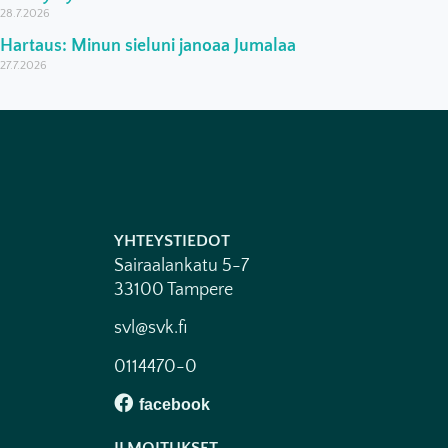
28.7.2026
Hartaus: Minun sieluni janoaa Jumalaa
27.7.2026
YHTEYSTIEDOT
Sairaalankatu 5-7
33100 Tampere
svl@svk.fi
0114470-0