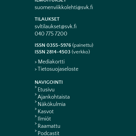
ILMOITUKSET
suomenviikkolehti@svk.fi
TILAUKSET
svltilaukset@svk.fi
040 775 7200
ISSN 0355-5976
(painettu)
ISSN 2814-4503
(verkko)
> Mediakortti
> Tietosuojaseloste
NAVIGOINTI
Etusivu
Ajankohtaista
Näkökulmia
Kasvot
Ilmiöt
Raamattu
Podcastit