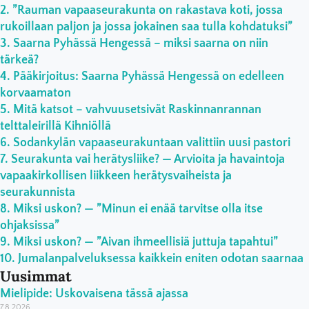
”Rauman vapaaseurakunta on rakastava koti, jossa
rukoillaan paljon ja jossa jokainen saa tulla kohdatuksi”
Saarna Pyhässä Hengessä – miksi saarna on niin
tärkeä?
Pääkirjoitus: Saarna Pyhässä Hengessä on edelleen
korvaamaton
Mitä katsot – vahvuusetsivät Raskinnanrannan
telttaleirillä Kihniöllä
Sodankylän vapaaseurakuntaan valittiin uusi pastori
Seurakunta vai herätysliike? — Arvioita ja havaintoja
vapaakirkollisen liikkeen herätysvaiheista ja
seurakunnista
Miksi uskon? — ”Minun ei enää tarvitse olla itse
ohjaksissa”
Miksi uskon? — ”Aivan ihmeellisiä juttuja tapahtui”
Jumalanpalveluksessa kaikkein eniten odotan saarnaa
Uusimmat
Mielipide: Uskovaisena tässä ajassa
7.8.2026