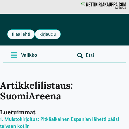
MAINOS
tilaa lehti
kirjaudu
Artikkelilistaus:
SuomiAreena
Luetuimmat
Muistokirjoitus: Pitkäaikainen Espanjan lähetti pääsi
taivaan kotiin