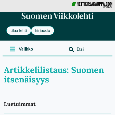
MAINOS
tilaa lehti
kirjaudu
Artikkelilistaus: Suomen
itsenäisyys
Luetuimmat