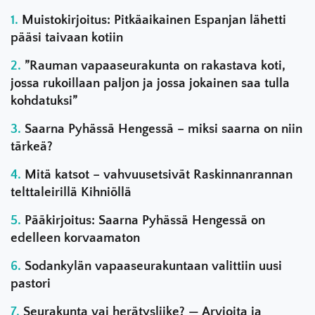
Muistokirjoitus: Pitkäaikainen Espanjan lähetti
pääsi taivaan kotiin
”Rauman vapaaseurakunta on rakastava koti,
jossa rukoillaan paljon ja jossa jokainen saa tulla
kohdatuksi”
Saarna Pyhässä Hengessä – miksi saarna on niin
tärkeä?
Mitä katsot – vahvuusetsivät Raskinnanrannan
telttaleirillä Kihniöllä
Pääkirjoitus: Saarna Pyhässä Hengessä on
edelleen korvaamaton
Sodankylän vapaaseurakuntaan valittiin uusi
pastori
Seurakunta vai herätysliike? — Arvioita ja