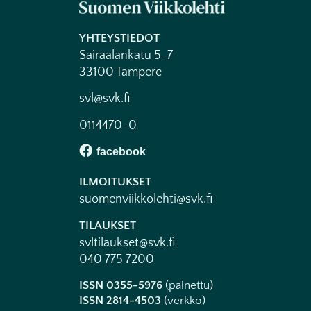
YHTEYSTIEDOT
Sairaalankatu 5-7
33100 Tampere
svl@svk.fi
0114470-0
ILMOITUKSET
suomenviikkolehti@svk.fi
TILAUKSET
svltilaukset@svk.fi
040 775 7200
ISSN 0355-5976
(painettu)
ISSN 2814-4503
(verkko)