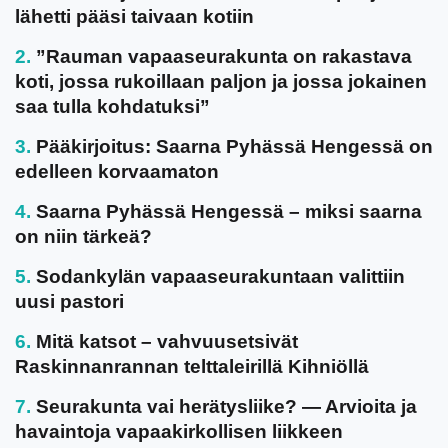
lähetti pääsi taivaan kotiin
”Rauman vapaaseurakunta on rakastava
koti, jossa rukoillaan paljon ja jossa jokainen
saa tulla kohdatuksi”
Pääkirjoitus: Saarna Pyhässä Hengessä on
edelleen korvaamaton
Saarna Pyhässä Hengessä – miksi saarna
on niin tärkeä?
Sodankylän vapaaseurakuntaan valittiin
uusi pastori
Mitä katsot – vahvuusetsivät
Raskinnanrannan telttaleirillä Kihniöllä
Seurakunta vai herätysliike? — Arvioita ja
havaintoja vapaakirkollisen liikkeen