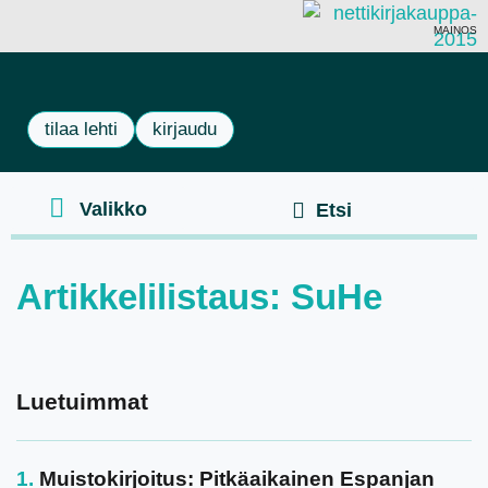
MAINOS
tilaa lehti
kirjaudu
Artikkelilistaus: SuHe
Luetuimmat
Muistokirjoitus: Pitkäaikainen Espanjan