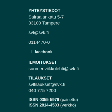
YHTEYSTIEDOT
Sairaalankatu 5-7
33100 Tampere
svl@svk.fi
0114470-0
ILMOITUKSET
suomenviikkolehti@svk.fi
TILAUKSET
svltilaukset@svk.fi
040 775 7200
ISSN 0355-5976
(painettu)
ISSN 2814-4503
(verkko)