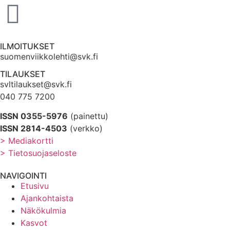
ILMOITUKSET
suomenviikkolehti@svk.fi
TILAUKSET
svltilaukset@svk.fi
040 775 7200
ISSN 0355-5976
(painettu)
ISSN 2814-4503
(verkko)
> Mediakortti
> Tietosuojaseloste
NAVIGOINTI
Etusivu
Ajankohtaista
Näkökulmia
Kasvot