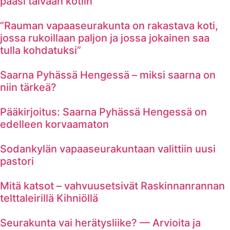
pääsi taivaan kotiin
”Rauman vapaaseurakunta on rakastava koti,
jossa rukoillaan paljon ja jossa jokainen saa
tulla kohdatuksi”
Saarna Pyhässä Hengessä – miksi saarna on
niin tärkeä?
Pääkirjoitus: Saarna Pyhässä Hengessä on
edelleen korvaamaton
Sodankylän vapaaseurakuntaan valittiin uusi
pastori
Mitä katsot – vahvuusetsivät Raskinnanrannan
telttaleirillä Kihniöllä
Seurakunta vai herätysliike? — Arvioita ja