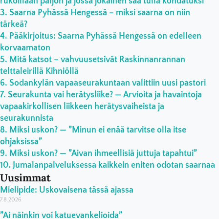
rukoillaan paljon ja jossa jokainen saa tulla kohdatuksi”
Saarna Pyhässä Hengessä – miksi saarna on niin
tärkeä?
Pääkirjoitus: Saarna Pyhässä Hengessä on edelleen
korvaamaton
Mitä katsot – vahvuusetsivät Raskinnanrannan
telttaleirillä Kihniöllä
Sodankylän vapaaseurakuntaan valittiin uusi pastori
Seurakunta vai herätysliike? — Arvioita ja havaintoja
vapaakirkollisen liikkeen herätysvaiheista ja
seurakunnista
Miksi uskon? — ”Minun ei enää tarvitse olla itse
ohjaksissa”
Miksi uskon? — ”Aivan ihmeellisiä juttuja tapahtui”
Jumalanpalveluksessa kaikkein eniten odotan saarnaa
Uusimmat
Mielipide: Uskovaisena tässä ajassa
7.8.2026
”Ai näinkin voi katuevankelioida”