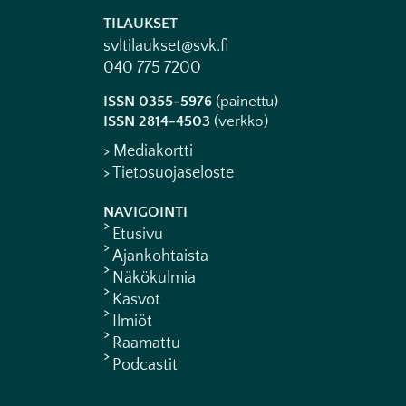
TILAUKSET
svltilaukset@svk.fi
040 775 7200
ISSN 0355-5976
(painettu)
ISSN 2814-4503
(verkko)
> Mediakortti
> Tietosuojaseloste
NAVIGOINTI
Etusivu
Ajankohtaista
Näkökulmia
Kasvot
Ilmiöt
Raamattu
Podcastit