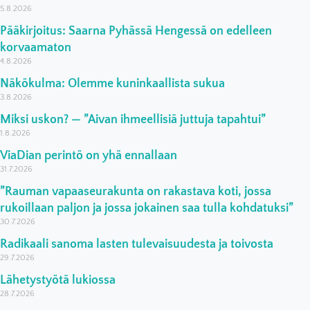
5.8.2026
Pääkirjoitus: Saarna Pyhässä Hengessä on edelleen
korvaamaton
4.8.2026
Näkökulma: Olemme kuninkaallista sukua
3.8.2026
Miksi uskon? — ”Aivan ihmeellisiä juttuja tapahtui”
1.8.2026
ViaDian perintö on yhä ennallaan
31.7.2026
”Rauman vapaaseurakunta on rakastava koti, jossa
rukoillaan paljon ja jossa jokainen saa tulla kohdatuksi”
30.7.2026
Radikaali sanoma lasten tulevaisuudesta ja toivosta
29.7.2026
Lähetystyötä lukiossa
28.7.2026