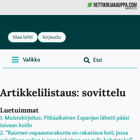
MAINOS
tilaa lehti
kirjaudu
Artikkelilistaus: sovittelu
Luetuimmat
Muistokirjoitus: Pitkäaikainen Espanjan lähetti pääsi
taivaan kotiin
”Rauman vapaaseurakunta on rakastava koti, jossa