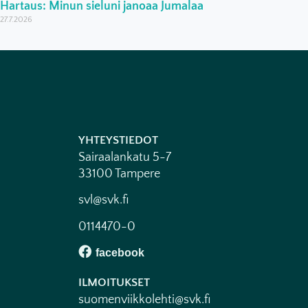
Hartaus: Minun sieluni janoaa Jumalaa
27.7.2026
YHTEYSTIEDOT
Sairaalankatu 5-7
33100 Tampere
svl@svk.fi
0114470-0
ILMOITUKSET
suomenviikkolehti@svk.fi