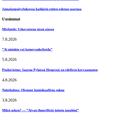
Jumalanpalveluksessa kaikkein eniten odotan saarnaa
Uusimmat
Mielipide: Uskovaisena tässä ajassa
7.8.2026
”Ai näinkin voi katuevankelioida”
5.8.2026
Pääkirjoitus: Saarna Pyhässä Hengessä on edelleen korvaamaton
4.8.2026
Näkökulma: Olemme kuninkaallista sukua
3.8.2026
Miksi uskon? — ”Aivan ihmeellisiä juttuja tapahtui”