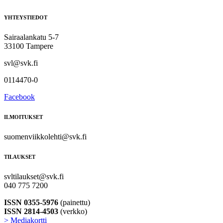
YHTEYSTIEDOT
Sairaalankatu 5-7
33100 Tampere
svl@svk.fi
0114470-0
Facebook
ILMOITUKSET
suomenviikkolehti@svk.fi
TILAUKSET
svltilaukset@svk.fi
040 775 7200
ISSN 0355-5976
(painettu)
ISSN 2814-4503
(verkko)
> Mediakortti