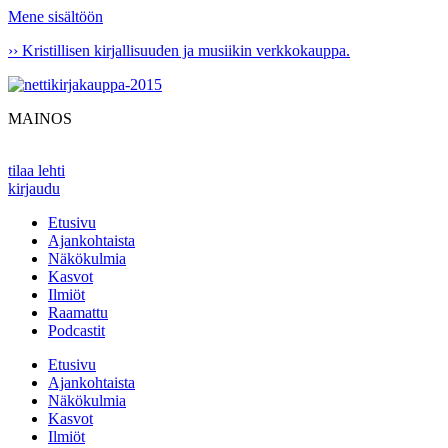
Mene sisältöön
›› Kristillisen kirjallisuuden ja musiikin verkkokauppa.
MAINOS
tilaa lehti
kirjaudu
Etusivu
Ajankohtaista
Näkökulmia
Kasvot
Ilmiöt
Raamattu
Podcastit
Etusivu
Ajankohtaista
Näkökulmia
Kasvot
Ilmiöt