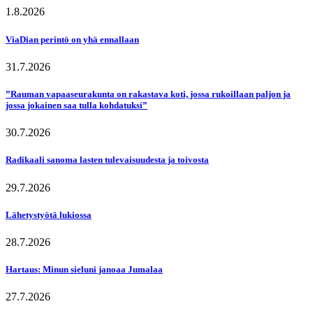
1.8.2026
ViaDian perintö on yhä ennallaan
31.7.2026
”Rauman vapaaseurakunta on rakastava koti, jossa rukoillaan paljon ja
jossa jokainen saa tulla kohdatuksi”
30.7.2026
Radikaali sanoma lasten tulevaisuudesta ja toivosta
29.7.2026
Lähetystyötä lukiossa
28.7.2026
Hartaus: Minun sieluni janoaa Jumalaa
27.7.2026