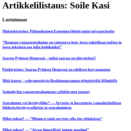
Artikkelilistaus: Soile Kasi
Luetuimmat
Muistokirjoitus: Pitkäaikainen Espanjan lähetti pääsi taivaan kotiin
”Rauman vapaaseurakunta on rakastava koti, jossa rukoillaan paljon ja
jossa jokainen saa tulla kohdatuksi”
Saarna Pyhässä Hengessä – miksi saarna on niin tärkeä?
Pääkirjoitus: Saarna Pyhässä Hengessä on edelleen korvaamaton
Mitä katsot – vahvuusetsivät Raskinnanrannan telttaleirillä Kihniöllä
Sodankylän vapaaseurakuntaan valittiin uusi pastori
Seurakunta vai herätysliike? — Arvioita ja havaintoja vapaakirkollisen
liikkeen herätysvaiheista ja seurakunnista
Miksi uskon? — ”Minun ei enää tarvitse olla itse ohjaksissa”
Miksi uskon? — ”Aivan ihmeellisiä juttuja tapahtui”