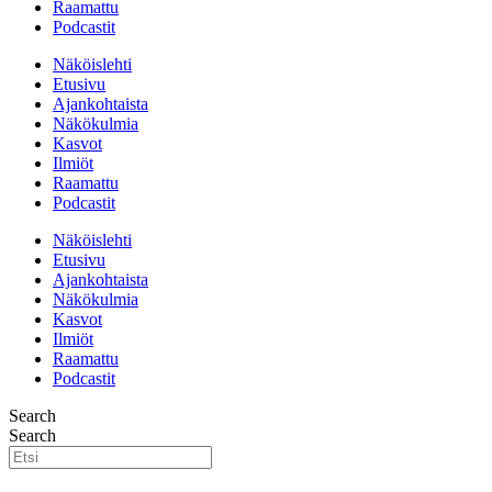
Raamattu
Podcastit
Näköislehti
Etusivu
Ajankohtaista
Näkökulmia
Kasvot
Ilmiöt
Raamattu
Podcastit
Näköislehti
Etusivu
Ajankohtaista
Näkökulmia
Kasvot
Ilmiöt
Raamattu
Podcastit
Search
Search