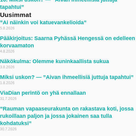
tapahtui”
Uusimmat
”Ai näinkin voi katuevankelioida”
5.8.2026
Pääkirjoitus: Saarna Pyhässä Hengessä on edelleen
korvaamaton
4.8.2026
Näkökulma: Olemme kuninkaallista sukua
3.8.2026
Miksi uskon? — ”Aivan ihmeellisiä juttuja tapahtui”
1.8.2026
ViaDian perintö on yhä ennallaan
31.7.2026
”Rauman vapaaseurakunta on rakastava koti, jossa
rukoillaan paljon ja jossa jokainen saa tulla
kohdatuksi”
30.7.2026