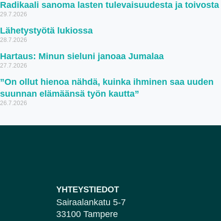
Radikaali sanoma lasten tulevaisuudesta ja toivosta
29.7.2026
Lähetystyötä lukiossa
28.7.2026
Hartaus: Minun sieluni janoaa Jumalaa
27.7.2026
”On ollut hienoa nähdä, kuinka ihminen saa uuden
suunnan elämäänsä työn kautta”
26.7.2026
YHTEYSTIEDOT
Sairaalankatu 5-7
33100 Tampere