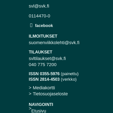
svl@svk.fi
0114470-0
ILMOITUKSET
suomenviikkolehti@svk.fi
TILAUKSET
svltilaukset@svk.fi
040 775 7200
ISSN 0355-5976
(painettu)
ISSN 2814-4503
(verkko)
> Mediakortti
> Tietosuojaseloste
NAVIGOINTI
Etusivu