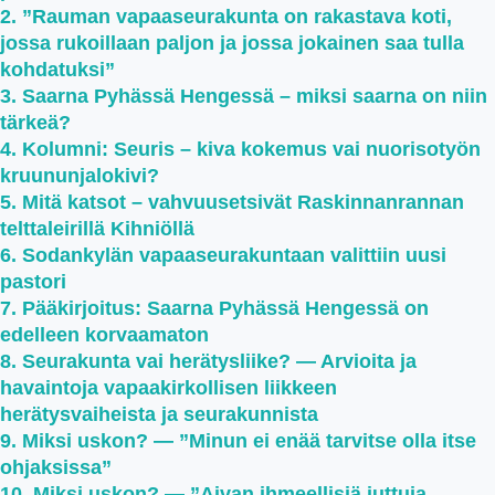
”Rauman vapaaseurakunta on rakastava koti,
jossa rukoillaan paljon ja jossa jokainen saa tulla
kohdatuksi”
Saarna Pyhässä Hengessä – miksi saarna on niin
tärkeä?
Kolumni: Seuris – kiva kokemus vai nuorisotyön
kruununjalokivi?
Mitä katsot – vahvuusetsivät Raskinnanrannan
telttaleirillä Kihniöllä
Sodankylän vapaaseurakuntaan valittiin uusi
pastori
Pääkirjoitus: Saarna Pyhässä Hengessä on
edelleen korvaamaton
Seurakunta vai herätysliike? — Arvioita ja
havaintoja vapaakirkollisen liikkeen
herätysvaiheista ja seurakunnista
Miksi uskon? — ”Minun ei enää tarvitse olla itse
ohjaksissa”
Miksi uskon? — ”Aivan ihmeellisiä juttuja