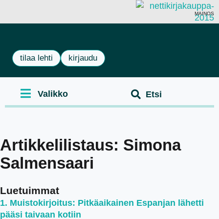
MAINOS
tilaa lehti
kirjaudu
Artikkelilistaus: Simona
Salmensaari
Luetuimmat
Muistokirjoitus: Pitkäaikainen Espanjan lähetti
pääsi taivaan kotiin