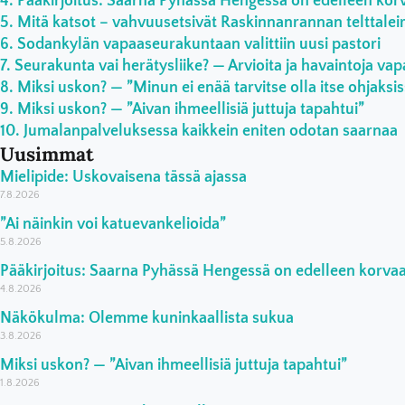
Pääkirjoitus: Saarna Pyhässä Hengessä on edelleen ko
Mitä katsot – vahvuusetsivät Raskinnanrannan telttaleiri
Sodankylän vapaaseurakuntaan valittiin uusi pastori
Seurakunta vai herätysliike? — Arvioita ja havaintoja vap
Miksi uskon? — ”Minun ei enää tarvitse olla itse ohjaksi
Miksi uskon? — ”Aivan ihmeellisiä juttuja tapahtui”
Jumalanpalveluksessa kaikkein eniten odotan saarnaa
Uusimmat
Mielipide: Uskovaisena tässä ajassa
7.8.2026
”Ai näinkin voi katuevankelioida”
5.8.2026
Pääkirjoitus: Saarna Pyhässä Hengessä on edelleen korv
4.8.2026
Näkökulma: Olemme kuninkaallista sukua
3.8.2026
Miksi uskon? — ”Aivan ihmeellisiä juttuja tapahtui”
1.8.2026