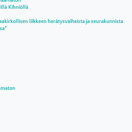
rvaamaton
llä Kihniöllä
aakirkollisen liikkeen herätysvaiheista ja seurakunnista
ssa”
aamaton