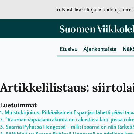
›› Kristillisen kirjallisuuden ja mu
Etusivu
Ajankohtaista
Näk
Artikkelilistaus: siirtola
Luetuimmat
Muistokirjoitus: Pitkäaikainen Espanjan lähetti pääsi taiv
”Rauman vapaaseurakunta on rakastava koti, jossa rukoil
Saarna Pyhässä Hengessä – miksi saarna on niin tärkeä