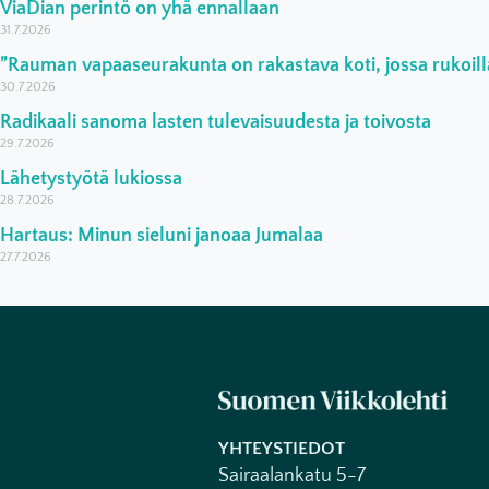
ViaDian perintö on yhä ennallaan
31.7.2026
”Rauman vapaaseurakunta on rakastava koti, jossa rukoilla
30.7.2026
Radikaali sanoma lasten tulevaisuudesta ja toivosta
29.7.2026
Lähetystyötä lukiossa
28.7.2026
Hartaus: Minun sieluni janoaa Jumalaa
27.7.2026
YHTEYSTIEDOT
Sairaalankatu 5-7