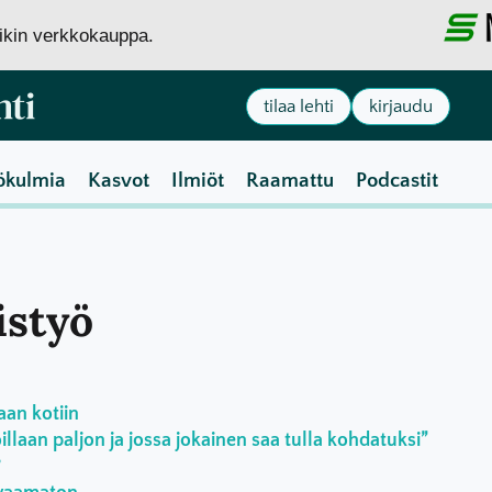
siikin verkkokauppa.
tilaa lehti
kirjaudu
ökulmia
Kasvot
Ilmiöt
Raamattu
Podcastit
istyö
aan kotiin
laan paljon ja jossa jokainen saa tulla kohdatuksi”
?