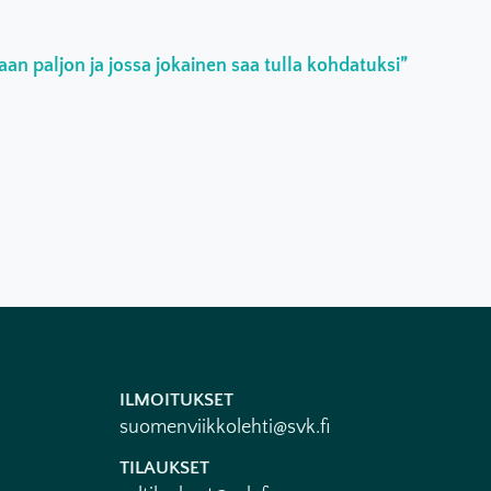
an paljon ja jossa jokainen saa tulla kohdatuksi”
ILMOITUKSET
suomenviikkolehti@svk.fi
TILAUKSET