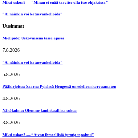
Miksi uskon? — ”Minun ei enää tarvitse olla itse ohjaksissa”
”Ai näinkin voi katuevankelioida”
Uusimmat
Mielipide: Uskovaisena tässä ajassa
7.8.2026
”Ai näinkin voi katuevankelioida”
5.8.2026
Pääkirjoitus: Saarna Pyhässä Hengessä on edelleen korvaamaton
4.8.2026
Näkökulma: Olemme kuninkaallista sukua
3.8.2026
Miksi uskon? — ”Aivan ihmeellisiä juttuja tapahtui”