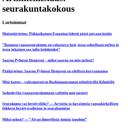
seurakuntakokous
Luetuimmat
Muistokirjoitus: Pitkäaikainen Espanjan lähetti pääsi taivaan kotiin
”Rauman vapaaseurakunta on rakastava koti, jossa rukoillaan paljon ja
jossa jokainen saa tulla kohdatuksi”
Saarna Pyhässä Hengessä – miksi saarna on niin tärkeä?
Pääkirjoitus: Saarna Pyhässä Hengessä on edelleen korvaamaton
Mitä katsot – vahvuusetsivät Raskinnanrannan telttaleirillä Kihniöllä
Sodankylän vapaaseurakuntaan valittiin uusi pastori
Seurakunta vai herätysliike? — Arvioita ja havaintoja vapaakirkollisen
liikkeen herätysvaiheista ja seurakunnista
Miksi uskon? — ”Aivan ihmeellisiä juttuja tapahtui”