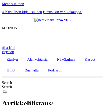
Mene sisältöön
›› Kristillisen kirjallisuuden ja musiikin verkkokauppa.
MAINOS
tilaa lehti
kirjaudu
Etusivu
Ajankohtaista
Näkökulmia
Kasvot
Ilmiöt
Raamattu
Podcastit
Search
Search
Artikkelilistaus: