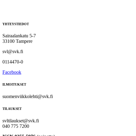
YHTEYSTIEDOT
Sairaalankatu 5-7
33100 Tampere
svl@svk.fi
0114470-0
Facebook
ILMOITUKSET
suomenviikkolehti@svk.fi
TILAUKSET
svltilaukset@svk.fi
040 775 7200