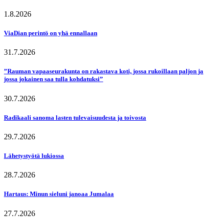
1.8.2026
ViaDian perintö on yhä ennallaan
31.7.2026
”Rauman vapaaseurakunta on rakastava koti, jossa rukoillaan paljon ja
jossa jokainen saa tulla kohdatuksi”
30.7.2026
Radikaali sanoma lasten tulevaisuudesta ja toivosta
29.7.2026
Lähetystyötä lukiossa
28.7.2026
Hartaus: Minun sieluni janoaa Jumalaa
27.7.2026