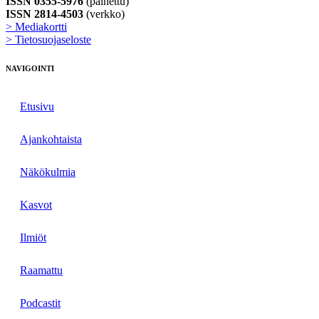
ISSN 0355-5976
(painettu)
ISSN 2814-4503
(verkko)
> Mediakortti
> Tietosuojaseloste
NAVIGOINTI
Etusivu
Ajankohtaista
Näkökulmia
Kasvot
Ilmiöt
Raamattu
Podcastit