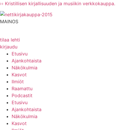
Mene
›› Kristillisen kirjallisuuden ja musiikin verkkokauppa.
sisältöön
MAINOS
tilaa lehti
kirjaudu
Etusivu
Ajankohtaista
Näkökulmia
Kasvot
Ilmiöt
Raamattu
Podcastit
Etusivu
Ajankohtaista
Näkökulmia
Kasvot