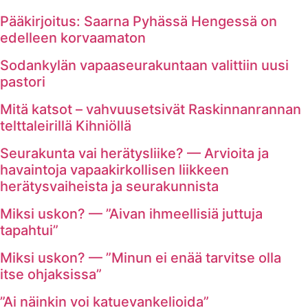
Pääkirjoitus: Saarna Pyhässä Hengessä on
edelleen korvaamaton
Sodankylän vapaaseurakuntaan valittiin uusi
pastori
Mitä katsot – vahvuusetsivät Raskinnanrannan
telttaleirillä Kihniöllä
Seurakunta vai herätysliike? — Arvioita ja
havaintoja vapaakirkollisen liikkeen
herätysvaiheista ja seurakunnista
Miksi uskon? — ”Aivan ihmeellisiä juttuja
tapahtui”
Miksi uskon? — ”Minun ei enää tarvitse olla
itse ohjaksissa”
”Ai näinkin voi katuevankelioida”