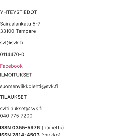
YHTEYSTIEDOT
Sairaalankatu 5-7
33100 Tampere
svl@svk.fi
0114470-0
Facebook
ILMOITUKSET
suomenviikkolehti@svk.fi
TILAUKSET
svltilaukset@svk.fi
040 775 7200
ISSN 0355-5976
(painettu)
ISSN 2814-4503
(verkko)