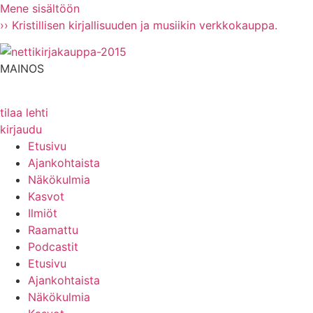
Mene sisältöön
›› Kristillisen kirjallisuuden ja musiikin verkkokauppa.
MAINOS
tilaa lehti
kirjaudu
Etusivu
Ajankohtaista
Näkökulmia
Kasvot
Ilmiöt
Raamattu
Podcastit
Etusivu
Ajankohtaista
Näkökulmia