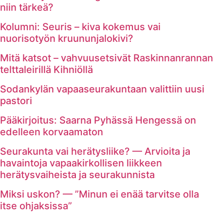
niin tärkeä?
Kolumni: Seuris – kiva kokemus vai
nuorisotyön kruununjalokivi?
Mitä katsot – vahvuusetsivät Raskinnanrannan
telttaleirillä Kihniöllä
Sodankylän vapaaseurakuntaan valittiin uusi
pastori
Pääkirjoitus: Saarna Pyhässä Hengessä on
edelleen korvaamaton
Seurakunta vai herätysliike? — Arvioita ja
havaintoja vapaakirkollisen liikkeen
herätysvaiheista ja seurakunnista
Miksi uskon? — ”Minun ei enää tarvitse olla
itse ohjaksissa”