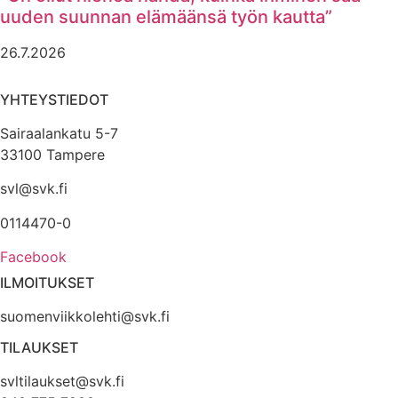
uuden suunnan elämäänsä työn kautta”
26.7.2026
YHTEYSTIEDOT
Sairaalankatu 5-7
33100 Tampere
svl@svk.fi
0114470-0
Facebook
ILMOITUKSET
suomenviikkolehti@svk.fi
TILAUKSET
svltilaukset@svk.fi