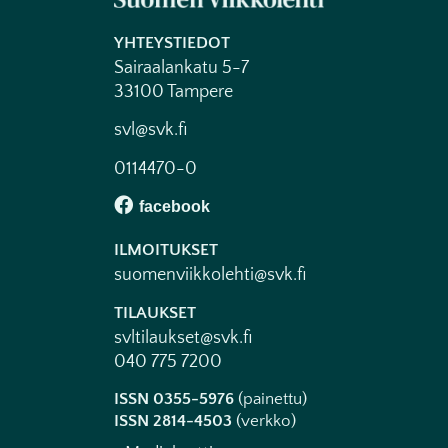
YHTEYSTIEDOT
Sairaalankatu 5-7
33100 Tampere
svl@svk.fi
0114470-0
ILMOITUKSET
suomenviikkolehti@svk.fi
TILAUKSET
svltilaukset@svk.fi
040 775 7200
ISSN 0355-5976
(painettu)
ISSN 2814-4503
(verkko)