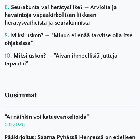
Seurakunta vai herätysliike? — Arvioita ja
havaintoja vapaakirkollisen liikkeen
herätysvaiheista ja seurakunnista
Miksi uskon? — ”Minun ei enää tarvitse olla itse
ohjaksissa”
Miksi uskon? — ”Aivan ihmeellisiä juttuja
tapahtui”
Uusimmat
”Ai näinkin voi katuevankelioida”
5.8.2026
Pääkirjoitus: Saarna Pyhässä Hengessä on edelleen