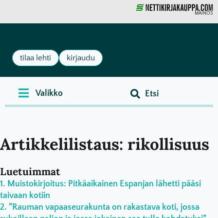
MAINOS
tilaa lehti
kirjaudu
Artikkelilistaus: rikollisuus
Luetuimmat
Muistokirjoitus: Pitkäaikainen Espanjan lähetti pääsi
taivaan kotiin
”Rauman vapaaseurakunta on rakastava koti, jossa