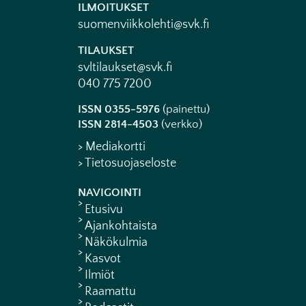
ILMOITUKSET
suomenviikkolehti@svk.fi
TILAUKSET
svltilaukset@svk.fi
040 775 7200
ISSN 0355-5976
(painettu)
ISSN 2814-4503
(verkko)
> Mediakortti
> Tietosuojaseloste
NAVIGOINTI
Etusivu
Ajankohtaista
Näkökulmia
Kasvot
Ilmiöt
Raamattu