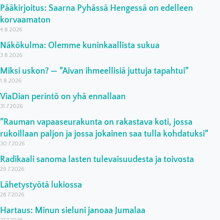
Pääkirjoitus: Saarna Pyhässä Hengessä on edelleen
korvaamaton
4.8.2026
Näkökulma: Olemme kuninkaallista sukua
3.8.2026
Miksi uskon? — ”Aivan ihmeellisiä juttuja tapahtui”
1.8.2026
ViaDian perintö on yhä ennallaan
31.7.2026
”Rauman vapaaseurakunta on rakastava koti, jossa
rukoillaan paljon ja jossa jokainen saa tulla kohdatuksi”
30.7.2026
Radikaali sanoma lasten tulevaisuudesta ja toivosta
29.7.2026
Lähetystyötä lukiossa
28.7.2026
Hartaus: Minun sieluni janoaa Jumalaa