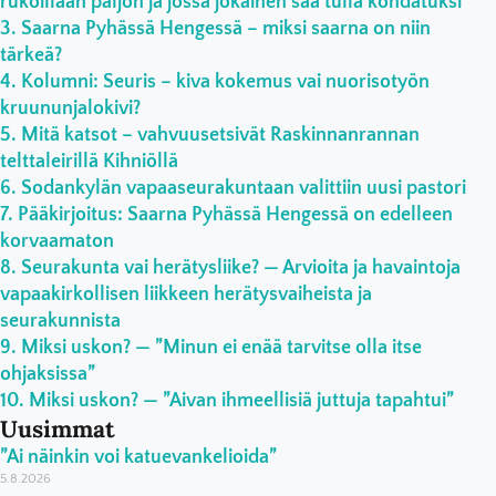
rukoillaan paljon ja jossa jokainen saa tulla kohdatuksi”
Saarna Pyhässä Hengessä – miksi saarna on niin
tärkeä?
Kolumni: Seuris – kiva kokemus vai nuorisotyön
kruununjalokivi?
Mitä katsot – vahvuusetsivät Raskinnanrannan
telttaleirillä Kihniöllä
Sodankylän vapaaseurakuntaan valittiin uusi pastori
Pääkirjoitus: Saarna Pyhässä Hengessä on edelleen
korvaamaton
Seurakunta vai herätysliike? — Arvioita ja havaintoja
vapaakirkollisen liikkeen herätysvaiheista ja
seurakunnista
Miksi uskon? — ”Minun ei enää tarvitse olla itse
ohjaksissa”
Miksi uskon? — ”Aivan ihmeellisiä juttuja tapahtui”
Uusimmat
”Ai näinkin voi katuevankelioida”
5.8.2026