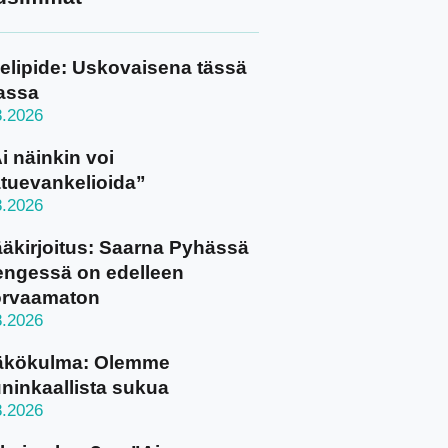
elipide: Uskovaisena tässä
assa
8.2026
i näinkin voi
tuevankelioida”
8.2026
äkirjoitus: Saarna Pyhässä
ngessä on edelleen
orvaamaton
8.2026
äkökulma: Olemme
ninkaallista sukua
8.2026