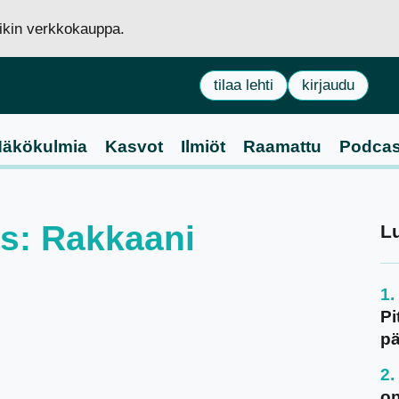
siikin verkkokauppa.
tilaa lehti
kirjaudu
äkökulmia
Kasvot
Ilmiöt
Raamattu
Podcas
us: Rakkaani
L
Pi
pä
on