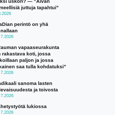
ksi uskon? — ”Aivan
meellisiä juttuja tapahtui”
8.2026
aDian perintö on yhä
nallaan
.7.2026
Rauman vapaaseurakunta
 rakastava koti, jossa
koillaan paljon ja jossa
kainen saa tulla kohdatuksi”
.7.2026
dikaali sanoma lasten
levaisuudesta ja toivosta
.7.2026
hetystyötä lukiossa
.7.2026