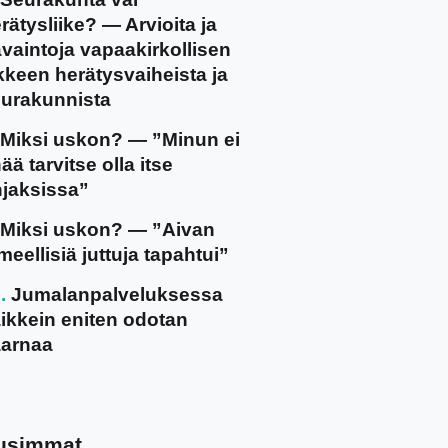
rätysliike? — Arvioita ja
vaintoja vapaakirkollisen
ikkeen herätysvaiheista ja
urakunnista
Miksi uskon? — ”Minun ei
ää tarvitse olla itse
jaksissa”
Miksi uskon? — ”Aivan
meellisiä juttuja tapahtui”
Jumalanpalveluksessa
ikkein eniten odotan
arnaa
usimmat