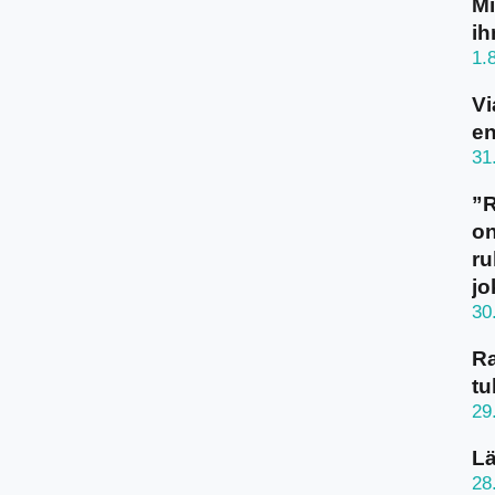
Mi
ih
1.
Vi
en
31
”
on
ru
jo
30
Ra
tu
29
Lä
28