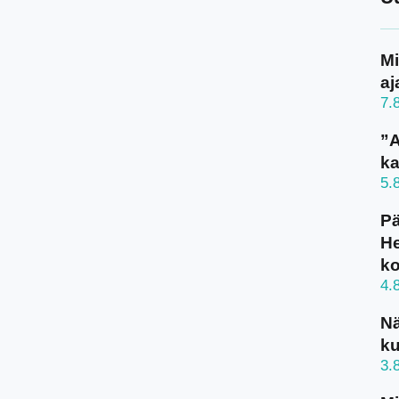
Mi
aj
7.
”A
ka
5.
Pä
He
k
4.
N
ku
3.