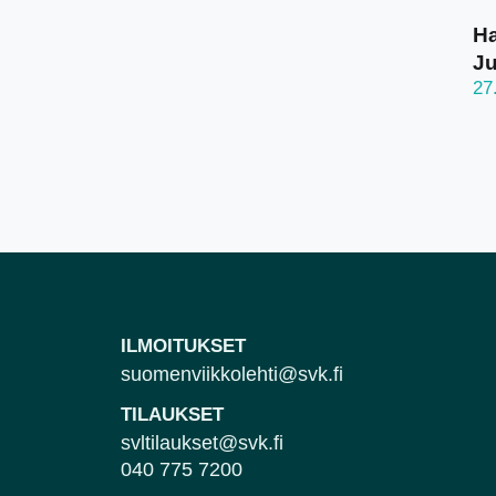
Ha
J
27
ILMOITUKSET
suomenviikkolehti@svk.fi
TILAUKSET
svltilaukset@svk.fi
040 775 7200