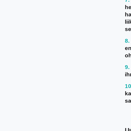
he
ha
li
se
en
oh
ih
ka
sa
U