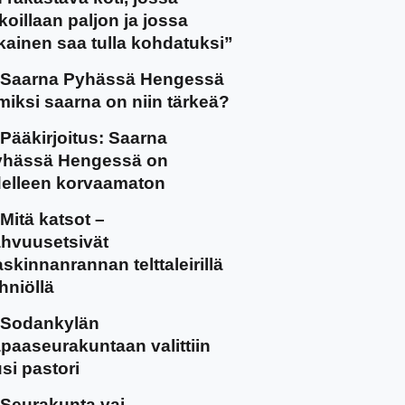
koillaan paljon ja jossa
kainen saa tulla kohdatuksi”
Saarna Pyhässä Hengessä
miksi saarna on niin tärkeä?
Pääkirjoitus: Saarna
yhässä Hengessä on
elleen korvaamaton
Mitä katsot –
hvuusetsivät
skinnanrannan telttaleirillä
hniöllä
Sodankylän
paaseurakuntaan valittiin
si pastori
Seurakunta vai