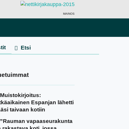
MAINOS
tit
uetuimmat
Muistokirjoitus:
tkäaikainen Espanjan lähetti
äsi taivaan kotiin
”Rauman vapaaseurakunta
 rakastava koti, jossa