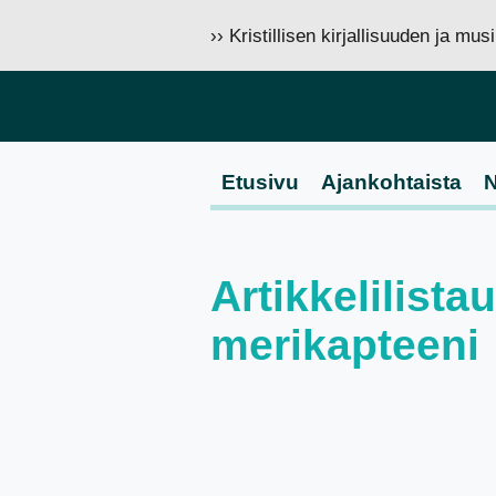
›› Kristillisen kirjallisuuden ja mu
Etusivu
Ajankohtaista
N
Artikkelilista
merikapteeni