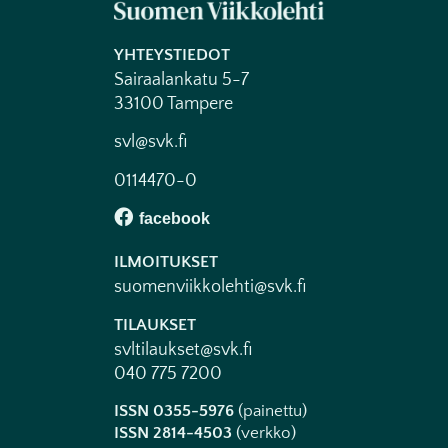
YHTEYSTIEDOT
Sairaalankatu 5-7
33100 Tampere
svl@svk.fi
0114470-0
ILMOITUKSET
suomenviikkolehti@svk.fi
TILAUKSET
svltilaukset@svk.fi
040 775 7200
ISSN 0355-5976
(painettu)
ISSN 2814-4503
(verkko)