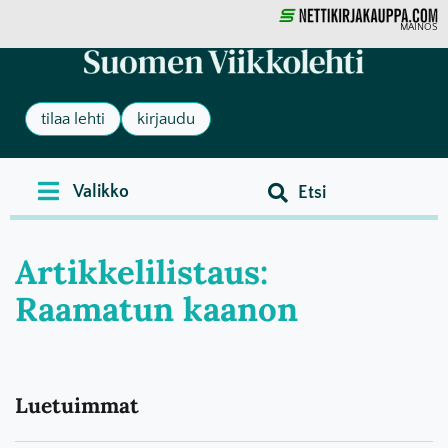
MAINOS
tilaa lehti
kirjaudu
Artikkelilistaus:
Raamatun kaanon
Luetuimmat