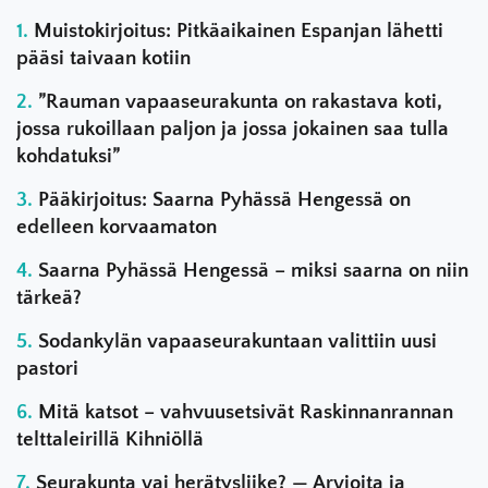
Muistokirjoitus: Pitkäaikainen Espanjan lähetti
pääsi taivaan kotiin
”Rauman vapaaseurakunta on rakastava koti,
jossa rukoillaan paljon ja jossa jokainen saa tulla
kohdatuksi”
Pääkirjoitus: Saarna Pyhässä Hengessä on
edelleen korvaamaton
Saarna Pyhässä Hengessä – miksi saarna on niin
tärkeä?
Sodankylän vapaaseurakuntaan valittiin uusi
pastori
Mitä katsot – vahvuusetsivät Raskinnanrannan
telttaleirillä Kihniöllä
Seurakunta vai herätysliike? — Arvioita ja