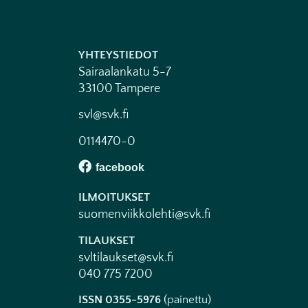
YHTEYSTIEDOT
Sairaalankatu 5-7
33100 Tampere
svl@svk.fi
0114470-0
ILMOITUKSET
suomenviikkolehti@svk.fi
TILAUKSET
svltilaukset@svk.fi
040 775 7200
ISSN 0355-5976
(painettu)