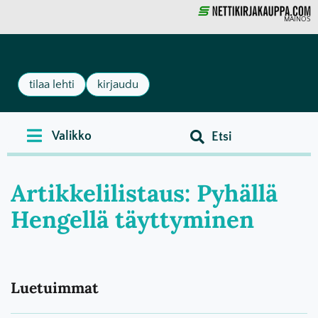
MAINOS
tilaa lehti
kirjaudu
Artikkelilistaus: Pyhällä
Hengellä täyttyminen
Luetuimmat