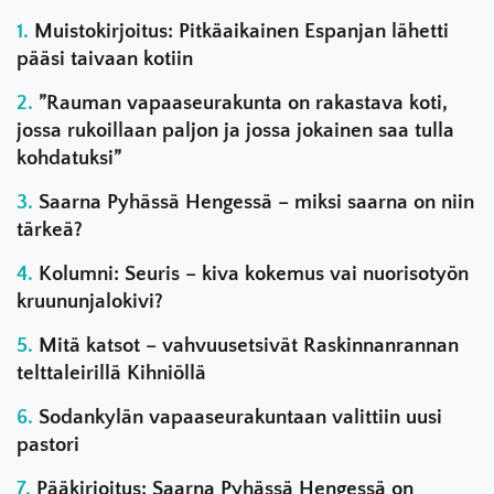
Muistokirjoitus: Pitkäaikainen Espanjan lähetti
pääsi taivaan kotiin
”Rauman vapaaseurakunta on rakastava koti,
jossa rukoillaan paljon ja jossa jokainen saa tulla
kohdatuksi”
Saarna Pyhässä Hengessä – miksi saarna on niin
tärkeä?
Kolumni: Seuris – kiva kokemus vai nuorisotyön
kruununjalokivi?
Mitä katsot – vahvuusetsivät Raskinnanrannan
telttaleirillä Kihniöllä
Sodankylän vapaaseurakuntaan valittiin uusi
pastori
Pääkirjoitus: Saarna Pyhässä Hengessä on