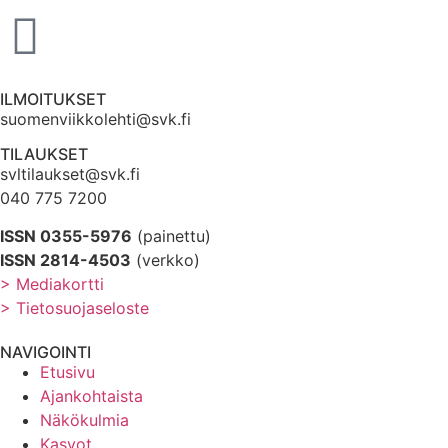
ILMOITUKSET
suomenviikkolehti@svk.fi
TILAUKSET
svltilaukset@svk.fi
040 775 7200
ISSN 0355-5976
(painettu)
ISSN 2814-4503
(verkko)
> Mediakortti
> Tietosuojaseloste
NAVIGOINTI
Etusivu
Ajankohtaista
Näkökulmia
Kasvot