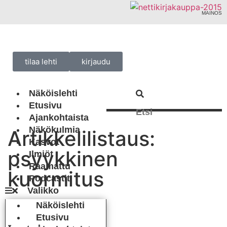
MAINOS
tilaa lehti
kirjaudu
Näköislehti
Etusivu
Ajankohtaista
Näkökulmia
Artikkelilistaus:
Kasvot
psyykkinen
Ilmiöt
Raamattu
kuormitus
Podcastit
Näköislehti
Etusivu