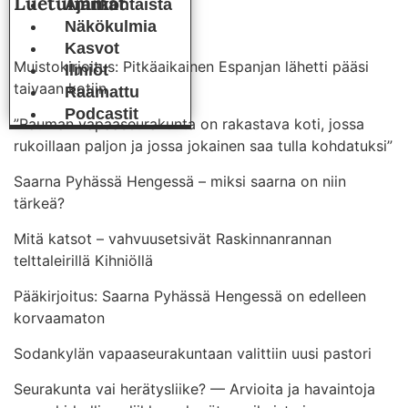
Luetuimmat
Ajankohtaista
Näkökulmia
Kasvot
Muistokirjoitus: Pitkäaikainen Espanjan lähetti pääsi
Ilmiöt
taivaan kotiin
Raamattu
Podcastit
”Rauman vapaaseurakunta on rakastava koti, jossa
rukoillaan paljon ja jossa jokainen saa tulla kohdatuksi”
Saarna Pyhässä Hengessä – miksi saarna on niin
tärkeä?
Mitä katsot – vahvuusetsivät Raskinnanrannan
telttaleirillä Kihniöllä
Pääkirjoitus: Saarna Pyhässä Hengessä on edelleen
korvaamaton
Sodankylän vapaaseurakuntaan valittiin uusi pastori
Seurakunta vai herätysliike? — Arvioita ja havaintoja