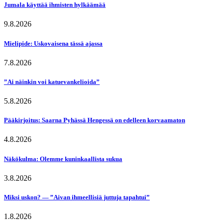
Jumala käyttää ihmisten hylkäämää
9.8.2026
Mielipide: Uskovaisena tässä ajassa
7.8.2026
”Ai näinkin voi katuevankelioida”
5.8.2026
Pääkirjoitus: Saarna Pyhässä Hengessä on edelleen korvaamaton
4.8.2026
Näkökulma: Olemme kuninkaallista sukua
3.8.2026
Miksi uskon? — ”Aivan ihmeellisiä juttuja tapahtui”
1.8.2026