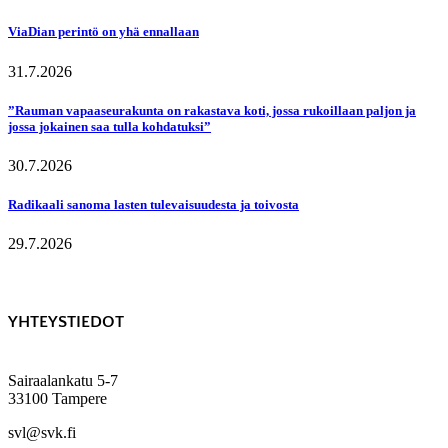
ViaDian perintö on yhä ennallaan
31.7.2026
”Rauman vapaaseurakunta on rakastava koti, jossa rukoillaan paljon ja
jossa jokainen saa tulla kohdatuksi”
30.7.2026
Radikaali sanoma lasten tulevaisuudesta ja toivosta
29.7.2026
YHTEYSTIEDOT
Sairaalankatu 5-7
33100 Tampere
svl@svk.fi