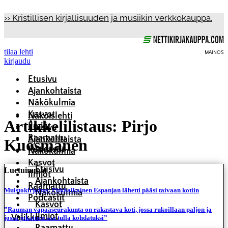
Mene
›› Kristillisen kirjallisuuden ja musiikin verkkokauppa.
sisältöön
tilaa lehti
MAINOS
kirjaudu
Etusivu
Ajankohtaista
Näkökulmia
Kasvot
Näköislehti
Artikkelilistaus: Pirjo
Ilmiöt
Etusivu
Raamattu
Ajankohtaista
Kuosmanen
Podcastit
Näkökulmia
Kasvot
Etusivu
Luetuimmat
Ilmiöt
Ajankohtaista
Raamattu
Muistokirjoitus: Pitkäaikainen Espanjan lähetti pääsi taivaan kotiin
Näkökulmia
Podcastit
Kasvot
”Rauman vapaaseurakunta on rakastava koti, jossa rukoillaan paljon ja
Ilmiöt
jossa jokainen saa tulla kohdatuksi”