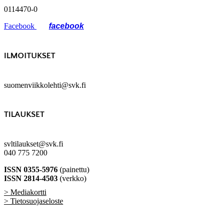
0114470-0
Facebook
ILMOITUKSET
suomenviikkolehti@svk.fi
TILAUKSET
svltilaukset@svk.fi
040 775 7200
ISSN 0355-5976
(painettu)
ISSN 2814-4503
(verkko)
> Mediakortti
> Tietosuojaseloste