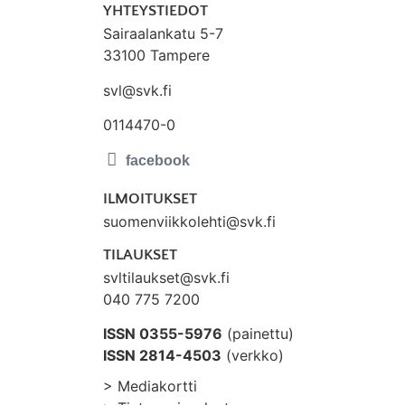
YHTEYSTIEDOT
Sairaalankatu 5-7
33100 Tampere
svl@svk.fi
0114470-0
ILMOITUKSET
suomenviikkolehti@svk.fi
TILAUKSET
svltilaukset@svk.fi
040 775 7200
ISSN 0355-5976
(painettu)
ISSN 2814-4503
(verkko)
> Mediakortti