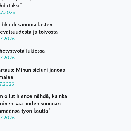
hdatuksi”
.7.2026
dikaali sanoma lasten
levaisuudesta ja toivosta
.7.2026
hetystyötä lukiossa
.7.2026
rtaus: Minun sieluni janoaa
malaa
.7.2026
n ollut hienoa nähdä, kuinka
minen saa uuden suunnan
ämäänsä työn kautta”
.7.2026