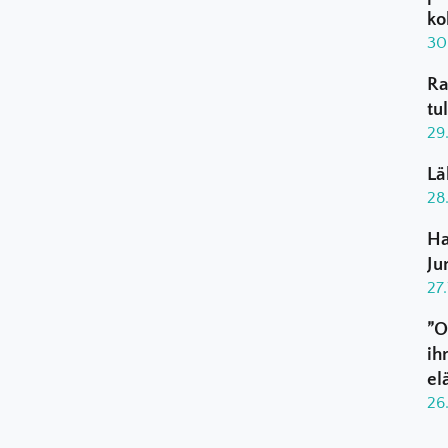
ko
30
Ra
tu
29
Lä
28
Ha
Ju
27
”O
ih
el
26