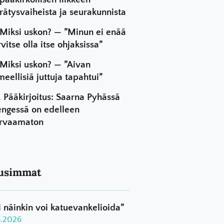
rätysvaiheista ja seurakunnista
Miksi uskon? — ”Minun ei enää
rvitse olla itse ohjaksissa”
Miksi uskon? — ”Aivan
meellisiä juttuja tapahtui”
Pääkirjoitus: Saarna Pyhässä
ngessä on edelleen
rvaamaton
usimmat
i näinkin voi katuevankelioida”
8.2026