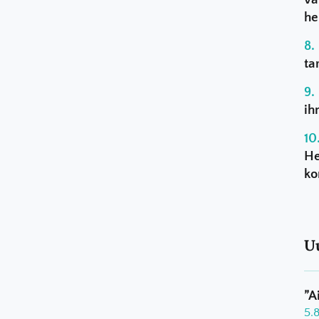
he
ta
ih
He
ko
U
”A
5.