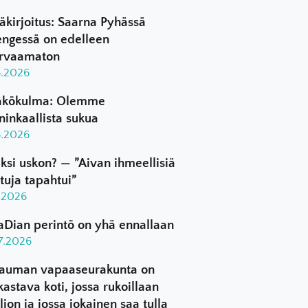
äkirjoitus: Saarna Pyhässä
ngessä on edelleen
rvaamaton
8.2026
kökulma: Olemme
ninkaallista sukua
8.2026
ksi uskon? — ”Aivan ihmeellisiä
ttuja tapahtui”
8.2026
aDian perintö on yhä ennallaan
.7.2026
auman vapaaseurakunta on
kastava koti, jossa rukoillaan
ljon ja jossa jokainen saa tulla