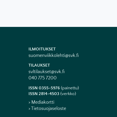
ILMOITUKSET
suomenviikkolehti@svk.fi
TILAUKSET
svltilaukset@svk.fi
040 775 7200
ISSN 0355-5976
(painettu)
ISSN 2814-4503
(verkko)
> Mediakortti
> Tietosuojaseloste