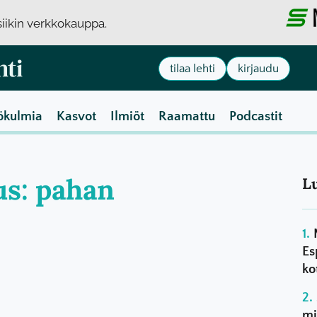
usiikin verkkokauppa.
tilaa lehti
kirjaudu
ökulmia
Kasvot
Ilmiöt
Raamattu
Podcastit
us: pahan
L
Es
ko
mi