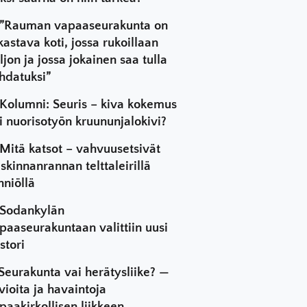
”Rauman vapaaseurakunta on
kastava koti, jossa rukoillaan
ljon ja jossa jokainen saa tulla
hdatuksi”
Kolumni: Seuris – kiva kokemus
i nuorisotyön kruununjalokivi?
Mitä katsot – vahvuusetsivät
skinnanrannan telttaleirillä
hniöllä
Sodankylän
paaseurakuntaan valittiin uusi
stori
Seurakunta vai herätysliike? —
vioita ja havaintoja
paakirkollisen liikkeen