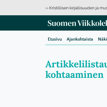
›› Kristillisen kirjallisuuden ja m
Etusivu
Ajankohtaista
Näk
Artikkelilista
kohtaaminen