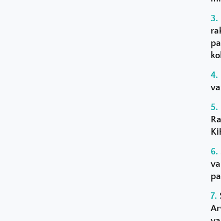
ra
pa
ko
va
Ra
Ki
va
pa
Ar
va