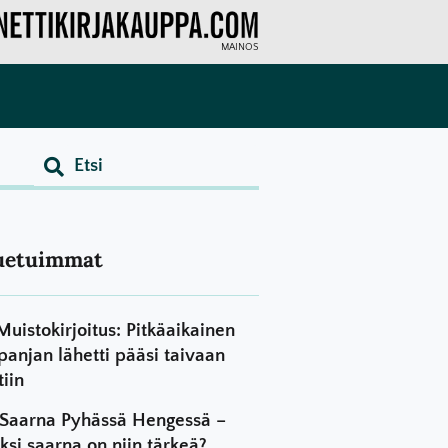
MAINOS
uetuimmat
Muistokirjoitus: Pitkäaikainen
panjan lähetti pääsi taivaan
tiin
Saarna Pyhässä Hengessä –
ksi saarna on niin tärkeä?