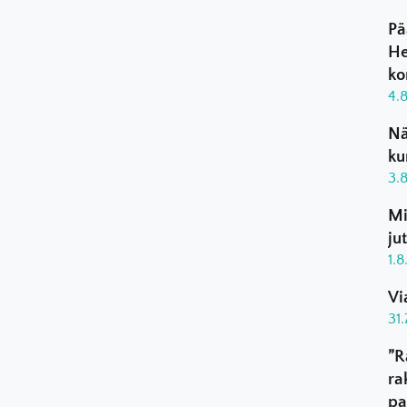
Pä
He
ko
4.
Nä
ku
3.
Mi
ju
1.
Vi
31
”R
ra
pa