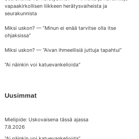
vapaakirkollisen liikkeen herätysvaiheista ja
seurakunnista
Miksi uskon? — ”Minun ei enää tarvitse olla itse
ohjaksissa”
Miksi uskon? — ”Aivan ihmeellisiä juttuja tapahtui”
”Ai näinkin voi katuevankelioida”
Uusimmat
Mielipide: Uskovaisena tässä ajassa
7.8.2026
”Ai näinkin voi katuevankelioida”