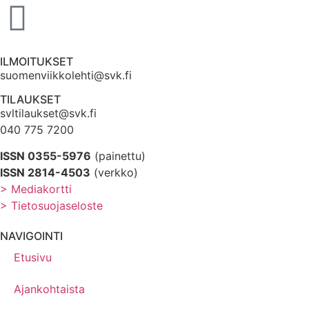
ILMOITUKSET
suomenviikkolehti@svk.fi
TILAUKSET
svltilaukset@svk.fi
040 775 7200
ISSN 0355-5976
(painettu)
ISSN 2814-4503
(verkko)
> Mediakortti
> Tietosuojaseloste
NAVIGOINTI
Etusivu
Ajankohtaista