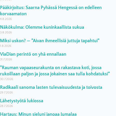
Pääkirjoitus: Saarna Pyhässä Hengessä on edelleen
korvaamaton
4.8.2026
Näkökulma: Olemme kuninkaallista sukua
3.8.2026
Miksi uskon? — ”Aivan ihmeellisiä juttuja tapahtui”
1.8.2026
ViaDian perintö on yhä ennallaan
31.7.2026
”Rauman vapaaseurakunta on rakastava koti, jossa
rukoillaan paljon ja jossa jokainen saa tulla kohdatuksi”
30.7.2026
Radikaali sanoma lasten tulevaisuudesta ja toivosta
29.7.2026
Lähetystyötä lukiossa
28.7.2026
Hartaus: Minun sieluni janoaa Jumalaa