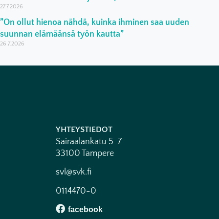
27.7.2026
”On ollut hienoa nähdä, kuinka ihminen saa uuden
suunnan elämäänsä työn kautta”
26.7.2026
YHTEYSTIEDOT
Sairaalankatu 5-7
33100 Tampere
svl@svk.fi
0114470-0