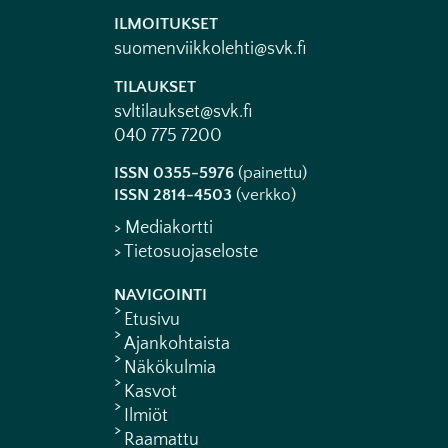
ILMOITUKSET
suomenviikkolehti@svk.fi
TILAUKSET
svltilaukset@svk.fi
040 775 7200
ISSN 0355-5976
(painettu)
ISSN 2814-4503
(verkko)
> Mediakortti
> Tietosuojaseloste
NAVIGOINTI
Etusivu
Ajankohtaista
Näkökulmia
Kasvot
Ilmiöt
Raamattu