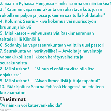
Saarna Pyhässä Hengessä – miksi saarna on niin tärkeä?
”Rauman vapaaseurakunta on rakastava koti, jossa
rukoillaan paljon ja jossa jokainen saa tulla kohdatuksi”
Kolumni: Seuris – kiva kokemus vai nuorisotyön
kruununjalokivi?
Mitä katsot – vahvuusetsivät Raskinnanrannan
telttaleirillä Kihniöllä
Sodankylän vapaaseurakuntaan valittiin uusi pastori
Seurakunta vai herätysliike? — Arvioita ja havaintoja
vapaakirkollisen liikkeen herätysvaiheista ja
seurakunnista
Miksi uskon? — ”Minun ei enää tarvitse olla itse
ohjaksissa”
Miksi uskon? — ”Aivan ihmeellisiä juttuja tapahtui”
Pääkirjoitus: Saarna Pyhässä Hengessä on edelleen
korvaamaton
Uusimmat
”Ai näinkin voi katuevankelioida”
5.8.2026