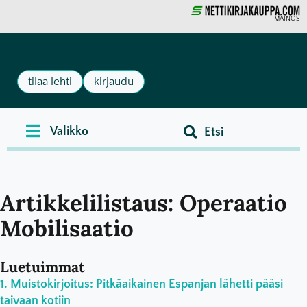
MAINOS
tilaa lehti
kirjaudu
Artikkelilistaus: Operaatio
Mobilisaatio
Luetuimmat
Muistokirjoitus: Pitkäaikainen Espanjan lähetti pääsi
taivaan kotiin