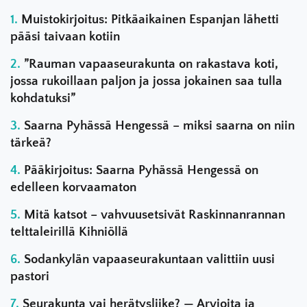
Muistokirjoitus: Pitkäaikainen Espanjan lähetti
pääsi taivaan kotiin
”Rauman vapaaseurakunta on rakastava koti,
jossa rukoillaan paljon ja jossa jokainen saa tulla
kohdatuksi”
Saarna Pyhässä Hengessä – miksi saarna on niin
tärkeä?
Pääkirjoitus: Saarna Pyhässä Hengessä on
edelleen korvaamaton
Mitä katsot – vahvuusetsivät Raskinnanrannan
telttaleirillä Kihniöllä
Sodankylän vapaaseurakuntaan valittiin uusi
pastori
Seurakunta vai herätysliike? — Arvioita ja