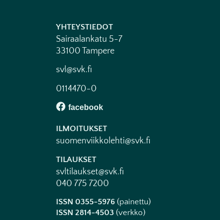
YHTEYSTIEDOT
Sairaalankatu 5-7
33100 Tampere
svl@svk.fi
0114470-0
ILMOITUKSET
suomenviikkolehti@svk.fi
TILAUKSET
svltilaukset@svk.fi
040 775 7200
ISSN 0355-5976
(painettu)
ISSN 2814-4503
(verkko)