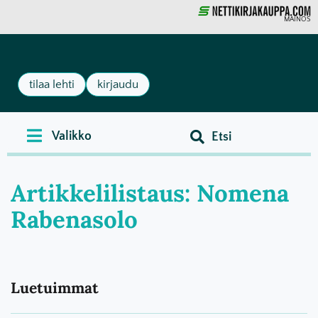
MAINOS
tilaa lehti
kirjaudu
Artikkelilistaus: Nomena
Rabenasolo
Luetuimmat