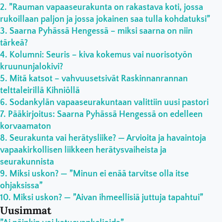
”Rauman vapaaseurakunta on rakastava koti, jossa
rukoillaan paljon ja jossa jokainen saa tulla kohdatuksi”
Saarna Pyhässä Hengessä – miksi saarna on niin
tärkeä?
Kolumni: Seuris – kiva kokemus vai nuorisotyön
kruununjalokivi?
Mitä katsot – vahvuusetsivät Raskinnanrannan
telttaleirillä Kihniöllä
Sodankylän vapaaseurakuntaan valittiin uusi pastori
Pääkirjoitus: Saarna Pyhässä Hengessä on edelleen
korvaamaton
Seurakunta vai herätysliike? — Arvioita ja havaintoja
vapaakirkollisen liikkeen herätysvaiheista ja
seurakunnista
Miksi uskon? — ”Minun ei enää tarvitse olla itse
ohjaksissa”
Miksi uskon? — ”Aivan ihmeellisiä juttuja tapahtui”
Uusimmat