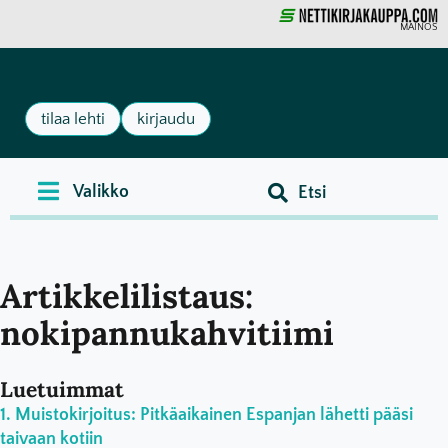
MAINOS
tilaa lehti
kirjaudu
Artikkelilistaus:
nokipannukahvitiimi
Luetuimmat
Muistokirjoitus: Pitkäaikainen Espanjan lähetti pääsi
taivaan kotiin