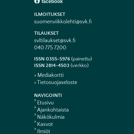
ILMOITUKSET
suomenviikkolehti@svk.fi
TILAUKSET
svltilaukset@svk.fi
040 775 7200
ISSN 0355-5976
(painettu)
ISSN 2814-4503
(verkko)
> Mediakortti
> Tietosuojaseloste
NAVIGOINTI
Etusivu
Ajankohtaista
Näkökulmia
Kasvot
Ilmiöt