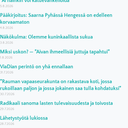
”Ai näinkin voi katuevankelioida”
5.8.2026
Pääkirjoitus: Saarna Pyhässä Hengessä on edelleen
korvaamaton
4.8.2026
Näkökulma: Olemme kuninkaallista sukua
3.8.2026
Miksi uskon? — ”Aivan ihmeellisiä juttuja tapahtui”
1.8.2026
ViaDian perintö on yhä ennallaan
31.7.2026
”Rauman vapaaseurakunta on rakastava koti, jossa
rukoillaan paljon ja jossa jokainen saa tulla kohdatuksi”
30.7.2026
Radikaali sanoma lasten tulevaisuudesta ja toivosta
29.7.2026
Lähetystyötä lukiossa
28.7.2026