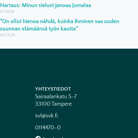
Hartaus: Minun sieluni janoaa Jumalaa
27.7.2026
”On ollut hienoa nähdä, kuinka ihminen saa uuden
suunnan elämäänsä työn kautta”
26.7.2026
YHTEYSTIEDOT
Sairaalankatu 5-7
33100 Tampere
svl@svk.fi
0114470-0