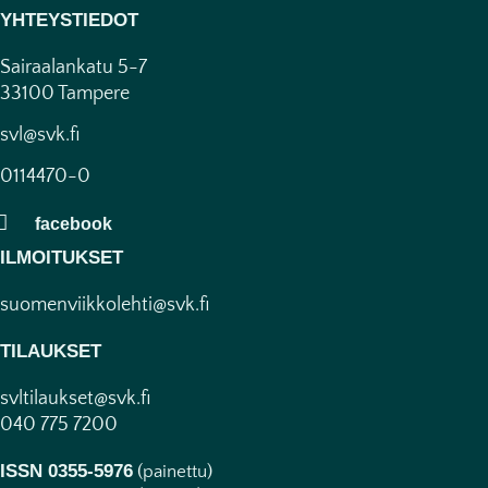
YHTEYSTIEDOT
Sairaalankatu 5-7
33100 Tampere
svl@svk.fi
0114470-0
ILMOITUKSET
suomenviikkolehti@svk.fi
TILAUKSET
svltilaukset@svk.fi
040 775 7200
ISSN 0355-5976
(painettu)