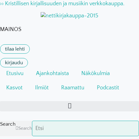
Mene
›› Kristillisen kirjallisuuden ja musiikin verkkokauppa.
sisältöön
MAINOS
tilaa lehti
kirjaudu
Etusivu
Ajankohtaista
Näkökulmia
Kasvot
Ilmiöt
Raamattu
Podcastit
Search
Search