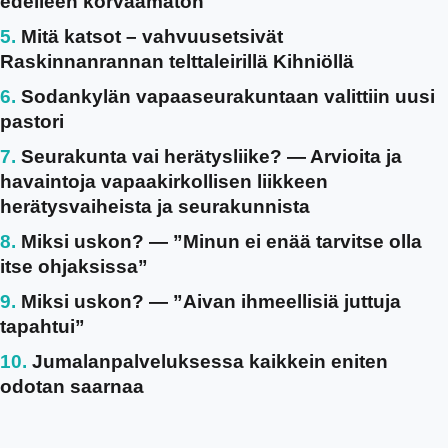
edelleen korvaamaton
Mitä katsot – vahvuusetsivät
Raskinnanrannan telttaleirillä Kihniöllä
Sodankylän vapaaseurakuntaan valittiin uusi
pastori
Seurakunta vai herätysliike? — Arvioita ja
havaintoja vapaakirkollisen liikkeen
herätysvaiheista ja seurakunnista
Miksi uskon? — ”Minun ei enää tarvitse olla
itse ohjaksissa”
Miksi uskon? — ”Aivan ihmeellisiä juttuja
tapahtui”
Jumalanpalveluksessa kaikkein eniten
odotan saarnaa