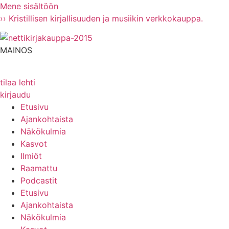
Mene sisältöön
›› Kristillisen kirjallisuuden ja musiikin verkkokauppa.
MAINOS
tilaa lehti
kirjaudu
Etusivu
Ajankohtaista
Näkökulmia
Kasvot
Ilmiöt
Raamattu
Podcastit
Etusivu
Ajankohtaista
Näkökulmia