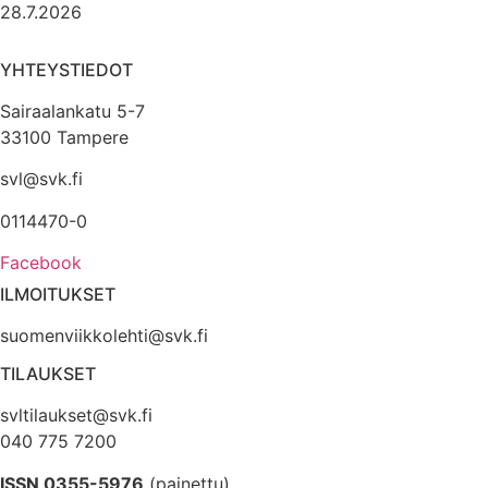
28.7.2026
YHTEYSTIEDOT
Sairaalankatu 5-7
33100 Tampere
svl@svk.fi
0114470-0
Facebook
ILMOITUKSET
suomenviikkolehti@svk.fi
TILAUKSET
svltilaukset@svk.fi
040 775 7200
ISSN 0355-5976
(painettu)