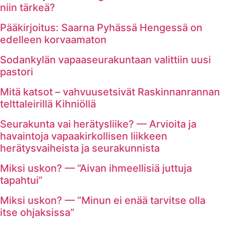
niin tärkeä?
Pääkirjoitus: Saarna Pyhässä Hengessä on
edelleen korvaamaton
Sodankylän vapaaseurakuntaan valittiin uusi
pastori
Mitä katsot – vahvuusetsivät Raskinnanrannan
telttaleirillä Kihniöllä
Seurakunta vai herätysliike? — Arvioita ja
havaintoja vapaakirkollisen liikkeen
herätysvaiheista ja seurakunnista
Miksi uskon? — ”Aivan ihmeellisiä juttuja
tapahtui”
Miksi uskon? — ”Minun ei enää tarvitse olla
itse ohjaksissa”