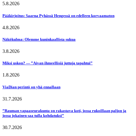
5.8.2026
Pääkirjoitus: Saarna Pyhässä Hengessä on edelleen korvaamaton
4.8.2026
Näkökulma: Olemme kuninkaallista sukua
3.8.2026
Miksi uskon? — ”Aivan ihmeellisiä juttuja tapahtui”
1.8.2026
ViaDian perintö on yhä ennallaan
31.7.2026
”Rauman vapaaseurakunta on rakastava koti, jossa rukoillaan paljon ja
jossa jokainen saa tulla kohdatuksi”
30.7.2026