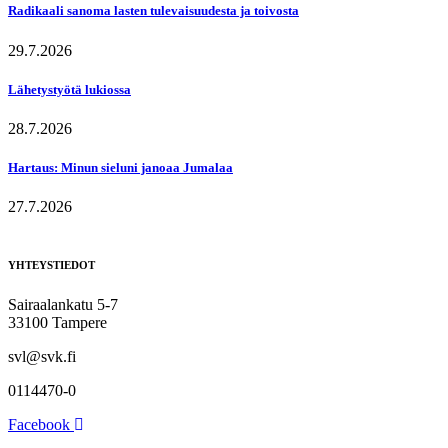
Radikaali sanoma lasten tulevaisuudesta ja toivosta
29.7.2026
Lähetystyötä lukiossa
28.7.2026
Hartaus: Minun sieluni janoaa Jumalaa
27.7.2026
YHTEYSTIEDOT
Sairaalankatu 5-7
33100 Tampere
svl@svk.fi
0114470-0
Facebook