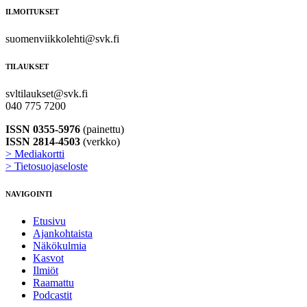
ILMOITUKSET
suomenviikkolehti@svk.fi
TILAUKSET
svltilaukset@svk.fi
040 775 7200
ISSN 0355-5976
(painettu)
ISSN 2814-4503
(verkko)
> Mediakortti
> Tietosuojaseloste
NAVIGOINTI
Etusivu
Ajankohtaista
Näkökulmia
Kasvot
Ilmiöt
Raamattu
Podcastit