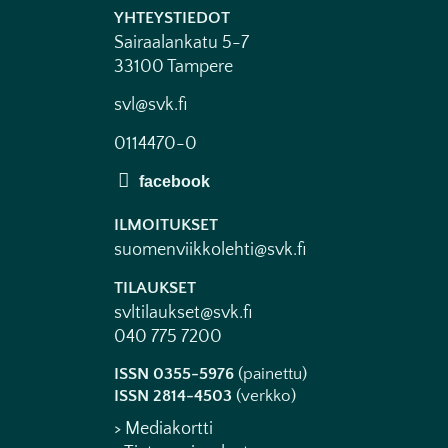
YHTEYSTIEDOT
Sairaalankatu 5-7
33100 Tampere
svl@svk.fi
0114470-0
ILMOITUKSET
suomenviikkolehti@svk.fi
TILAUKSET
svltilaukset@svk.fi
040 775 7200
ISSN 0355-5976
(painettu)
ISSN 2814-4503
(verkko)
> Mediakortti