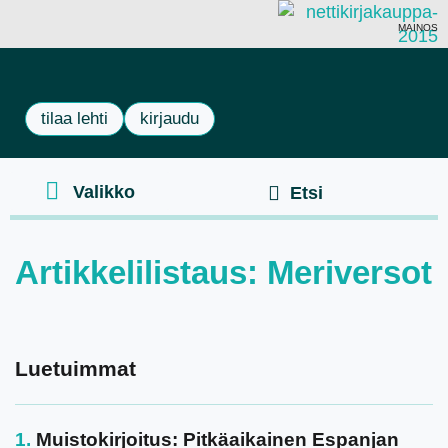
MAINOS
tilaa lehti
kirjaudu
Artikkelilistaus: Meriversot
Luetuimmat
Muistokirjoitus: Pitkäaikainen Espanjan