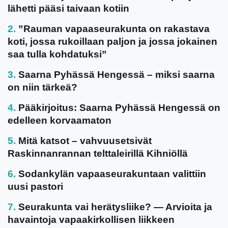
lähetti pääsi taivaan kotiin
”Rauman vapaaseurakunta on rakastava
koti, jossa rukoillaan paljon ja jossa jokainen
saa tulla kohdatuksi”
Saarna Pyhässä Hengessä – miksi saarna
on niin tärkeä?
Pääkirjoitus: Saarna Pyhässä Hengessä on
edelleen korvaamaton
Mitä katsot – vahvuusetsivät
Raskinnanrannan telttaleirillä Kihniöllä
Sodankylän vapaaseurakuntaan valittiin
uusi pastori
Seurakunta vai herätysliike? — Arvioita ja
havaintoja vapaakirkollisen liikkeen