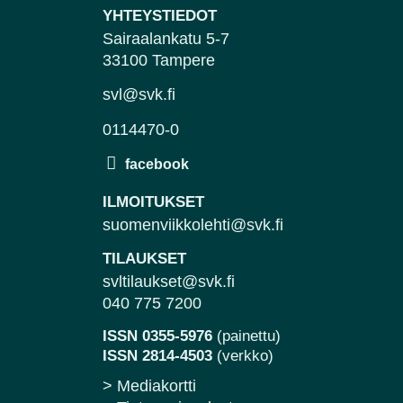
YHTEYSTIEDOT
Sairaalankatu 5-7
33100 Tampere
svl@svk.fi
0114470-0
ILMOITUKSET
suomenviikkolehti@svk.fi
TILAUKSET
svltilaukset@svk.fi
040 775 7200
ISSN 0355-5976
(painettu)
ISSN 2814-4503
(verkko)
> Mediakortti