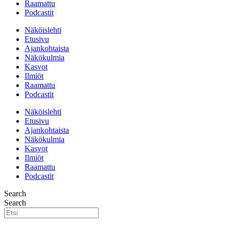
Raamattu
Podcastit
Näköislehti
Etusivu
Ajankohtaista
Näkökulmia
Kasvot
Ilmiöt
Raamattu
Podcastit
Näköislehti
Etusivu
Ajankohtaista
Näkökulmia
Kasvot
Ilmiöt
Raamattu
Podcastit
Search
Search