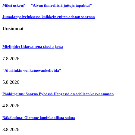
Miksi uskon? — ”Aivan ihmeellisiä juttuja tapahtui”
Jumalanpalveluksessa kaikkein eniten odotan saarnaa
Uusimmat
Mielipide: Uskovaisena tässä ajassa
7.8.2026
”Ai näinkin voi katuevankelioida”
5.8.2026
Pääkirjoitus: Saarna Pyhässä Hengessä on edelleen korvaamaton
4.8.2026
Näkökulma: Olemme kuninkaallista sukua
3.8.2026