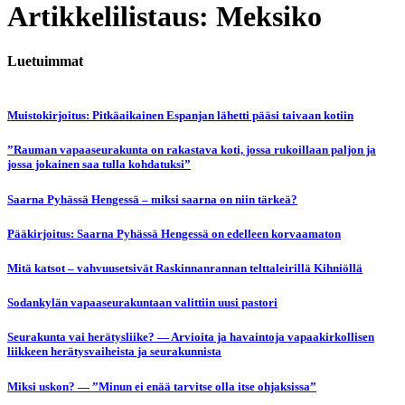
Artikkelilistaus: Meksiko
Luetuimmat
Muistokirjoitus: Pitkäaikainen Espanjan lähetti pääsi taivaan kotiin
”Rauman vapaaseurakunta on rakastava koti, jossa rukoillaan paljon ja
jossa jokainen saa tulla kohdatuksi”
Saarna Pyhässä Hengessä – miksi saarna on niin tärkeä?
Pääkirjoitus: Saarna Pyhässä Hengessä on edelleen korvaamaton
Mitä katsot – vahvuusetsivät Raskinnanrannan telttaleirillä Kihniöllä
Sodankylän vapaaseurakuntaan valittiin uusi pastori
Seurakunta vai herätysliike? — Arvioita ja havaintoja vapaakirkollisen
liikkeen herätysvaiheista ja seurakunnista
Miksi uskon? — ”Minun ei enää tarvitse olla itse ohjaksissa”