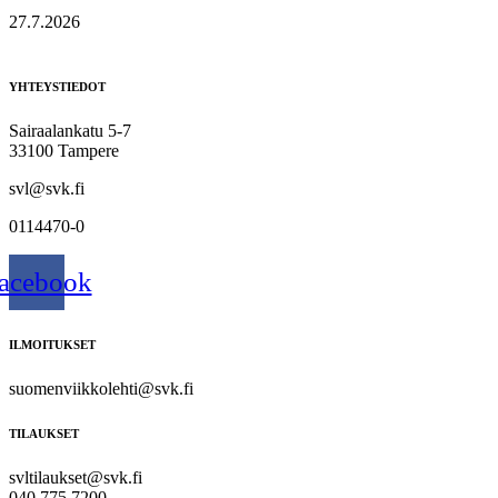
27.7.2026
YHTEYSTIEDOT
Sairaalankatu 5-7
33100 Tampere
svl@svk.fi
0114470-0
acebook
ILMOITUKSET
suomenviikkolehti@svk.fi
TILAUKSET
svltilaukset@svk.fi
040 775 7200