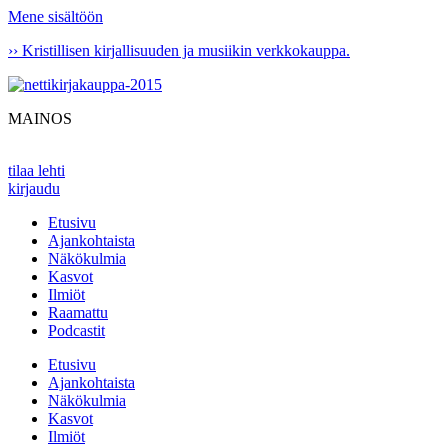
Mene sisältöön
›› Kristillisen kirjallisuuden ja musiikin verkkokauppa.
MAINOS
tilaa lehti
kirjaudu
Etusivu
Ajankohtaista
Näkökulmia
Kasvot
Ilmiöt
Raamattu
Podcastit
Etusivu
Ajankohtaista
Näkökulmia
Kasvot
Ilmiöt