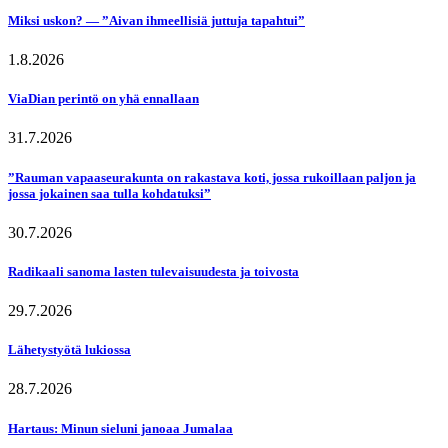
Miksi uskon? — ”Aivan ihmeellisiä juttuja tapahtui”
1.8.2026
ViaDian perintö on yhä ennallaan
31.7.2026
”Rauman vapaaseurakunta on rakastava koti, jossa rukoillaan paljon ja
jossa jokainen saa tulla kohdatuksi”
30.7.2026
Radikaali sanoma lasten tulevaisuudesta ja toivosta
29.7.2026
Lähetystyötä lukiossa
28.7.2026
Hartaus: Minun sieluni janoaa Jumalaa