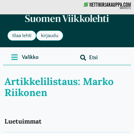
MAINOS
tilaa lehti
kirjaudu
Artikkelilistaus: Marko
Riikonen
Luetuimmat