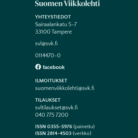
YHTEYSTIEDOT
Sairaalankatu 5-7
33100 Tampere
svl@svk.fi
0114470-0
ILMOITUKSET
suomenviikkolehti@svk.fi
TILAUKSET
svltilaukset@svk.fi
040 775 7200
ISSN 0355-5976
(painettu)
ISSN 2814-4503
(verkko)