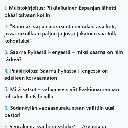
Muistokirjoitus: Pitkäaikainen Espanjan lähetti
pääsi taivaan kotiin
”Rauman vapaaseurakunta on rakastava koti,
jossa rukoillaan paljon ja jossa jokainen saa tulla
kohdatuksi”
Saarna Pyhässä Hengessä – miksi saarna on niin
tärkeä?
Pääkirjoitus: Saarna Pyhässä Hengessä on
edelleen korvaamaton
Mitä katsot – vahvuusetsivät Raskinnanrannan
telttaleirillä Kihniöllä
Sodankylän vapaaseurakuntaan valittiin uusi
pastori
Seurakunta vai herätysliike? — Arvioita ja