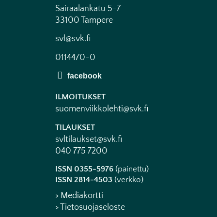
Sairaalankatu 5-7
33100 Tampere
svl@svk.fi
0114470-0
ILMOITUKSET
suomenviikkolehti@svk.fi
TILAUKSET
svltilaukset@svk.fi
040 775 7200
ISSN 0355-5976
(painettu)
ISSN 2814-4503
(verkko)
> Mediakortti
> Tietosuojaseloste