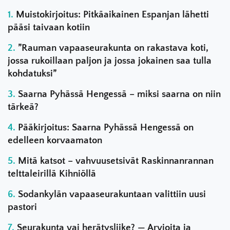
Muistokirjoitus: Pitkäaikainen Espanjan lähetti
pääsi taivaan kotiin
”Rauman vapaaseurakunta on rakastava koti,
jossa rukoillaan paljon ja jossa jokainen saa tulla
kohdatuksi”
Saarna Pyhässä Hengessä – miksi saarna on niin
tärkeä?
Pääkirjoitus: Saarna Pyhässä Hengessä on
edelleen korvaamaton
Mitä katsot – vahvuusetsivät Raskinnanrannan
telttaleirillä Kihniöllä
Sodankylän vapaaseurakuntaan valittiin uusi
pastori
Seurakunta vai herätysliike? — Arvioita ja