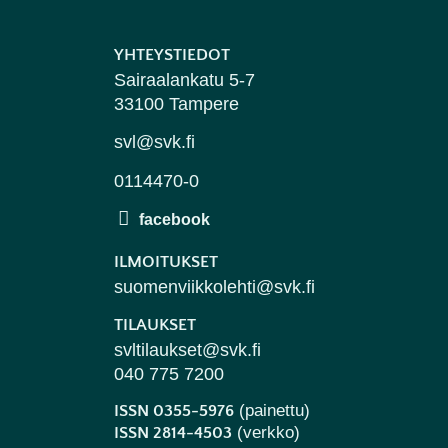
YHTEYSTIEDOT
Sairaalankatu 5-7
33100 Tampere
svl@svk.fi
0114470-0
ILMOITUKSET
suomenviikkolehti@svk.fi
TILAUKSET
svltilaukset@svk.fi
040 775 7200
(painettu)
ISSN 0355-5976
(verkko)
ISSN 2814-4503