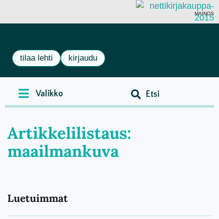
MAINOS
tilaa lehti
kirjaudu
Artikkelilistaus:
maailmankuva
Luetuimmat