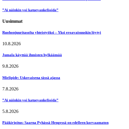
”Ai näinkin voi katuevankelioida”
Uusimmat
Ruohonjuuritasolta yhteistyöksi – Yksi eroavaisuuskin löytyi
10.8.2026
Jumala käyttää ihmisten hylkäämää
9.8.2026
Mielipide: Uskovaisena tässä ajassa
7.8.2026
”Ai näinkin voi katuevankelioida”
5.8.2026
Pääkirjoitus: Saarna Pyhässä Hengessä on edelleen korvaamaton