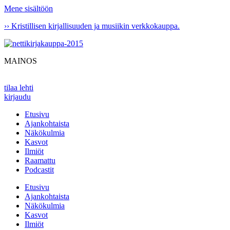
Mene sisältöön
›› Kristillisen kirjallisuuden ja musiikin verkkokauppa.
MAINOS
tilaa lehti
kirjaudu
Etusivu
Ajankohtaista
Näkökulmia
Kasvot
Ilmiöt
Raamattu
Podcastit
Etusivu
Ajankohtaista
Näkökulmia
Kasvot
Ilmiöt