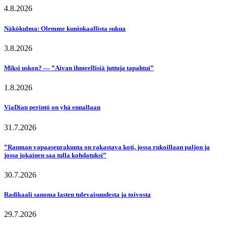
4.8.2026
Näkökulma: Olemme kuninkaallista sukua
3.8.2026
Miksi uskon? — ”Aivan ihmeellisiä juttuja tapahtui”
1.8.2026
ViaDian perintö on yhä ennallaan
31.7.2026
”Rauman vapaaseurakunta on rakastava koti, jossa rukoillaan paljon ja
jossa jokainen saa tulla kohdatuksi”
30.7.2026
Radikaali sanoma lasten tulevaisuudesta ja toivosta
29.7.2026