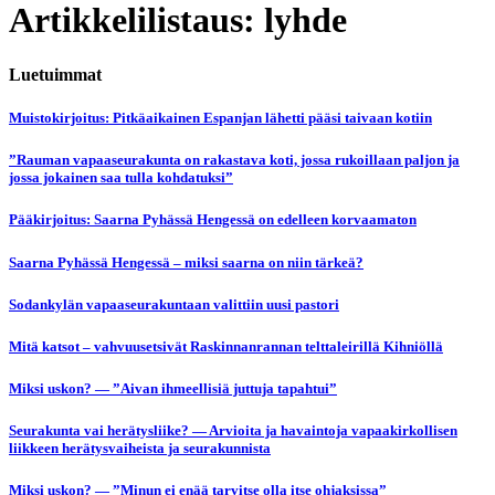
Artikkelilistaus: lyhde
Luetuimmat
Muistokirjoitus: Pitkäaikainen Espanjan lähetti pääsi taivaan kotiin
”Rauman vapaaseurakunta on rakastava koti, jossa rukoillaan paljon ja
jossa jokainen saa tulla kohdatuksi”
Pääkirjoitus: Saarna Pyhässä Hengessä on edelleen korvaamaton
Saarna Pyhässä Hengessä – miksi saarna on niin tärkeä?
Sodankylän vapaaseurakuntaan valittiin uusi pastori
Mitä katsot – vahvuusetsivät Raskinnanrannan telttaleirillä Kihniöllä
Miksi uskon? — ”Aivan ihmeellisiä juttuja tapahtui”
Seurakunta vai herätysliike? — Arvioita ja havaintoja vapaakirkollisen
liikkeen herätysvaiheista ja seurakunnista
Miksi uskon? — ”Minun ei enää tarvitse olla itse ohjaksissa”