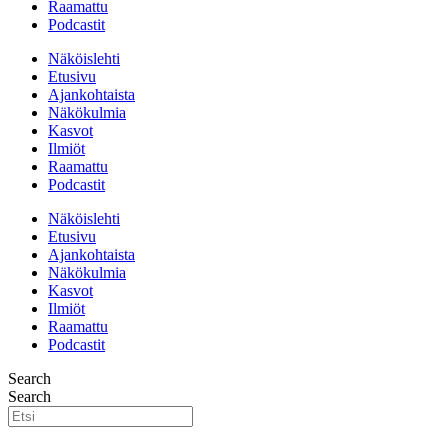
Raamattu
Podcastit
Näköislehti
Etusivu
Ajankohtaista
Näkökulmia
Kasvot
Ilmiöt
Raamattu
Podcastit
Näköislehti
Etusivu
Ajankohtaista
Näkökulmia
Kasvot
Ilmiöt
Raamattu
Podcastit
Search
Search