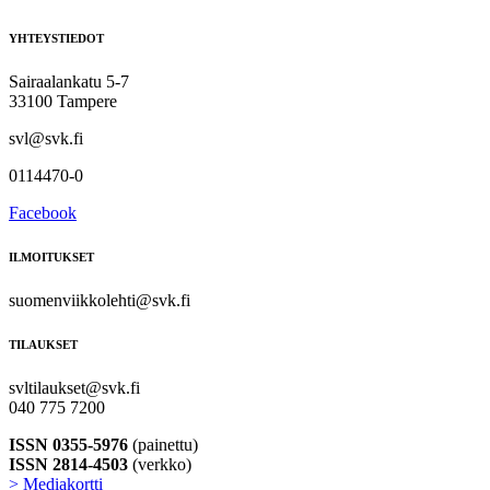
YHTEYSTIEDOT
Sairaalankatu 5-7
33100 Tampere
svl@svk.fi
0114470-0
Facebook
ILMOITUKSET
suomenviikkolehti@svk.fi
TILAUKSET
svltilaukset@svk.fi
040 775 7200
ISSN 0355-5976
(painettu)
ISSN 2814-4503
(verkko)
> Mediakortti