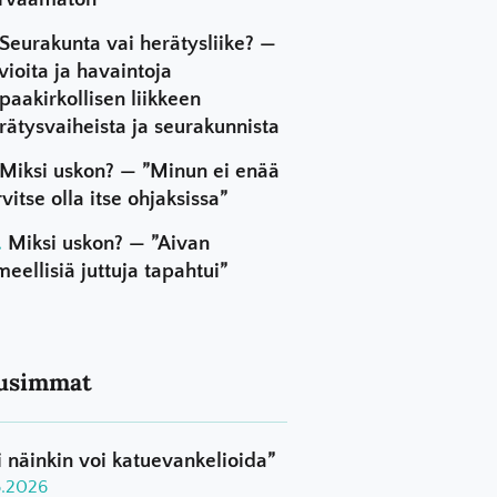
Seurakunta vai herätysliike? —
vioita ja havaintoja
paakirkollisen liikkeen
rätysvaiheista ja seurakunnista
Miksi uskon? — ”Minun ei enää
rvitse olla itse ohjaksissa”
Miksi uskon? — ”Aivan
meellisiä juttuja tapahtui”
usimmat
i näinkin voi katuevankelioida”
8.2026