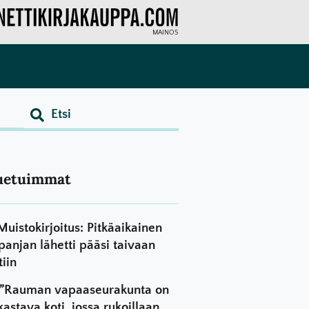
MAINOS
uetuimmat
Muistokirjoitus: Pitkäaikainen
panjan lähetti pääsi taivaan
tiin
”Rauman vapaaseurakunta on
kastava koti, jossa rukoillaan