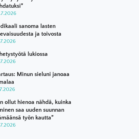
hdatuksi”
.7.2026
dikaali sanoma lasten
levaisuudesta ja toivosta
.7.2026
hetystyötä lukiossa
.7.2026
rtaus: Minun sieluni janoaa
malaa
.7.2026
n ollut hienoa nähdä, kuinka
minen saa uuden suunnan
ämäänsä työn kautta”
.7.2026