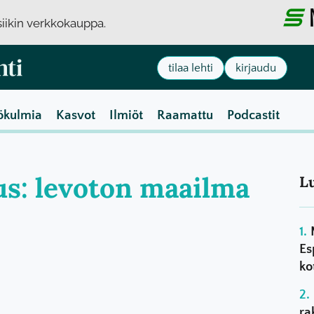
usiikin verkkokauppa.
tilaa lehti
kirjaudu
ökulmia
Kasvot
Ilmiöt
Raamattu
Podcastit
aus: levoton maailma
L
Es
ko
ra