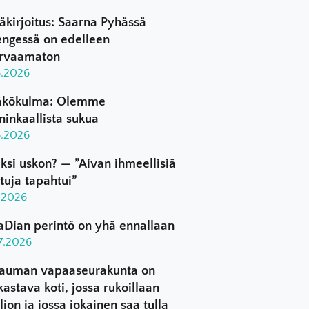
äkirjoitus: Saarna Pyhässä
ngessä on edelleen
rvaamaton
8.2026
kökulma: Olemme
ninkaallista sukua
8.2026
ksi uskon? — ”Aivan ihmeellisiä
ttuja tapahtui”
8.2026
aDian perintö on yhä ennallaan
.7.2026
auman vapaaseurakunta on
kastava koti, jossa rukoillaan
ljon ja jossa jokainen saa tulla