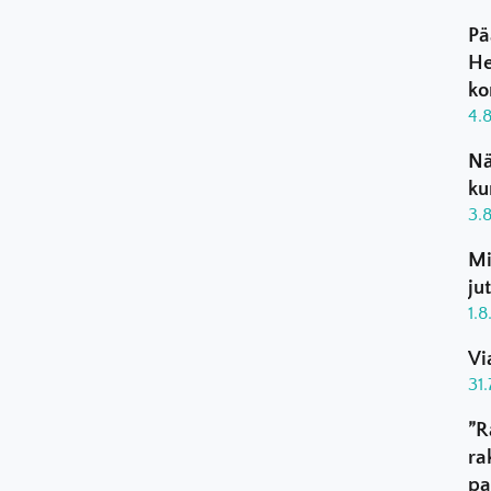
Pä
He
ko
4.
Nä
ku
3.
Mi
ju
1.
Vi
31
”R
ra
pa