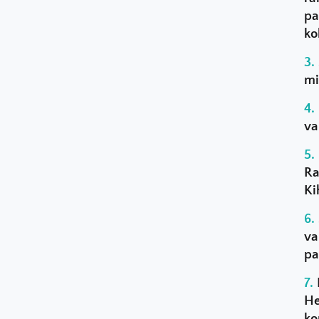
pa
ko
mi
va
Ra
Ki
va
pa
He
ko