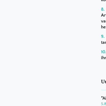
Ar
va
he
ta
ih
U
”A
5.