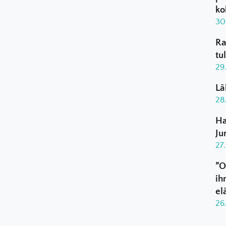
ko
30
Ra
tu
29
Lä
28
Ha
Ju
27
”O
ih
el
26