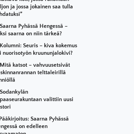
ljon ja jossa jokainen saa tulla
hdatuksi”
Saarna Pyhässä Hengessä –
ksi saarna on niin tärkeä?
Kolumni: Seuris – kiva kokemus
i nuorisotyön kruununjalokivi?
Mitä katsot – vahvuusetsivät
skinnanrannan telttaleirillä
hniöllä
Sodankylän
paaseurakuntaan valittiin uusi
stori
Pääkirjoitus: Saarna Pyhässä
ngessä on edelleen
rvaamaton