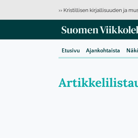
›› Kristillisen kirjallisuuden ja m
Etusivu
Ajankohtaista
Näk
Artikkelilist