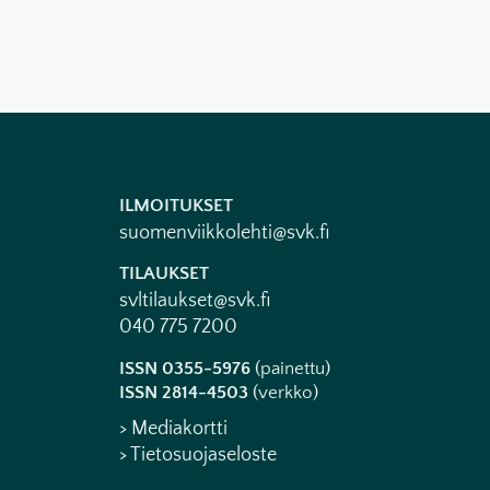
ILMOITUKSET
suomenviikkolehti@svk.fi
TILAUKSET
svltilaukset@svk.fi
040 775 7200
ISSN 0355-5976
(painettu)
ISSN 2814-4503
(verkko)
> Mediakortti
> Tietosuojaseloste