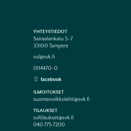
YHTEYSTIEDOT
Sairaalankatu 5-7
33100 Tampere
svl@svk.fi
0114470-0
ILMOITUKSET
suomenviikkolehti@svk.fi
TILAUKSET
svltilaukset@svk.fi
040 775 7200