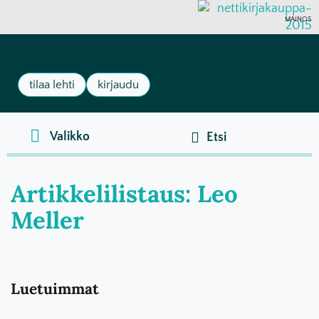
MAINOS
tilaa lehti
kirjaudu
Artikkelilistaus: Leo
Meller
Luetuimmat