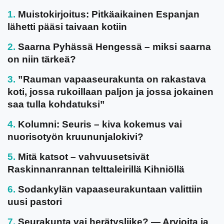
Muistokirjoitus: Pitkäaikainen Espanjan
lähetti pääsi taivaan kotiin
Saarna Pyhässä Hengessä – miksi saarna
on niin tärkeä?
”Rauman vapaaseurakunta on rakastava
koti, jossa rukoillaan paljon ja jossa jokainen
saa tulla kohdatuksi”
Kolumni: Seuris – kiva kokemus vai
nuorisotyön kruununjalokivi?
Mitä katsot – vahvuusetsivät
Raskinnanrannan telttaleirillä Kihniöllä
Sodankylän vapaaseurakuntaan valittiin
uusi pastori
Seurakunta vai herätysliike? — Arvioita ja