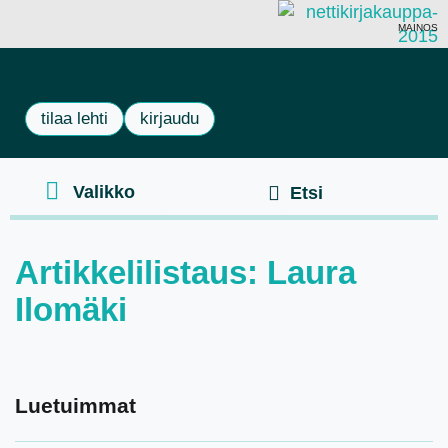
MAINOS
tilaa lehti
kirjaudu
Artikkelilistaus: Laura
Ilomäki
Luetuimmat