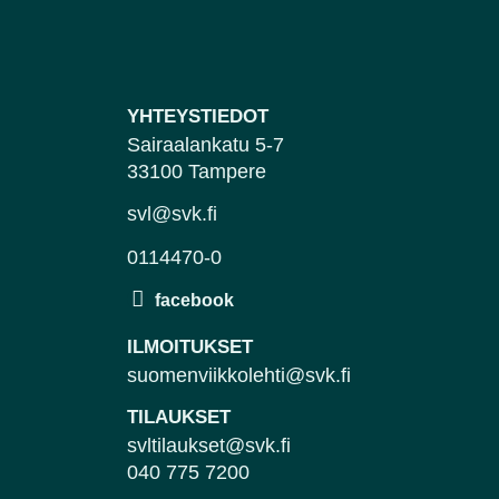
YHTEYSTIEDOT
Sairaalankatu 5-7
33100 Tampere
svl@svk.fi
0114470-0
ILMOITUKSET
suomenviikkolehti@svk.fi
TILAUKSET
svltilaukset@svk.fi
040 775 7200