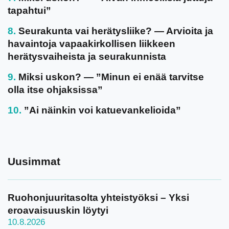
tapahtui”
Seurakunta vai herätysliike? — Arvioita ja
havaintoja vapaakirkollisen liikkeen
herätysvaiheista ja seurakunnista
Miksi uskon? — ”Minun ei enää tarvitse
olla itse ohjaksissa”
”Ai näinkin voi katuevankelioida”
Uusimmat
Ruohonjuuritasolta yhteistyöksi – Yksi
eroavaisuuskin löytyi
10.8.2026