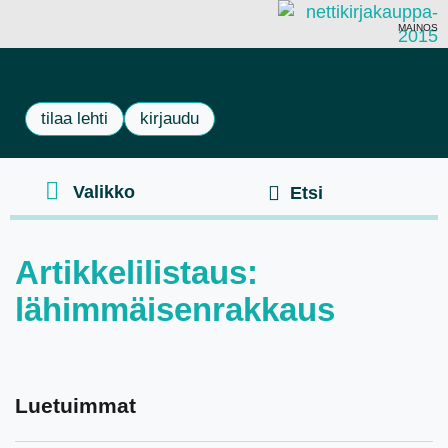
MAINOS
tilaa lehti
kirjaudu
Artikkelilistaus:
lähimmäisenrakkaus
Luetuimmat