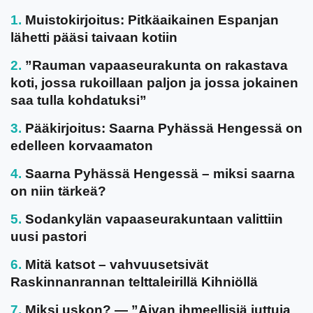
Muistokirjoitus: Pitkäaikainen Espanjan
lähetti pääsi taivaan kotiin
”Rauman vapaaseurakunta on rakastava
koti, jossa rukoillaan paljon ja jossa jokainen
saa tulla kohdatuksi”
Pääkirjoitus: Saarna Pyhässä Hengessä on
edelleen korvaamaton
Saarna Pyhässä Hengessä – miksi saarna
on niin tärkeä?
Sodankylän vapaaseurakuntaan valittiin
uusi pastori
Mitä katsot – vahvuusetsivät
Raskinnanrannan telttaleirillä Kihniöllä
Miksi uskon? — ”Aivan ihmeellisiä juttuja