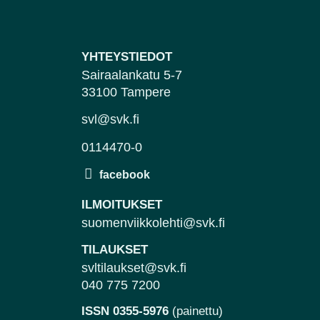
YHTEYSTIEDOT
Sairaalankatu 5-7
33100 Tampere
svl@svk.fi
0114470-0
ILMOITUKSET
suomenviikkolehti@svk.fi
TILAUKSET
svltilaukset@svk.fi
040 775 7200
ISSN 0355-5976
(painettu)