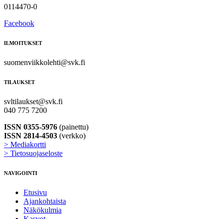
0114470-0
Facebook
ILMOITUKSET
suomenviikkolehti@svk.fi
TILAUKSET
svltilaukset@svk.fi
040 775 7200
ISSN 0355-5976
(painettu)
ISSN 2814-4503
(verkko)
> Mediakortti
> Tietosuojaseloste
NAVIGOINTI
Etusivu
Ajankohtaista
Näkökulmia
Kasvot