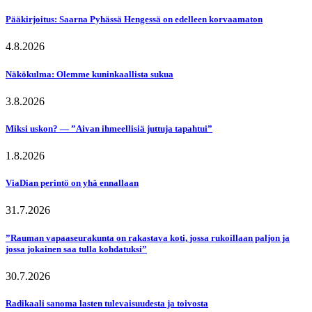
Pääkirjoitus: Saarna Pyhässä Hengessä on edelleen korvaamaton
4.8.2026
Näkökulma: Olemme kuninkaallista sukua
3.8.2026
Miksi uskon? — ”Aivan ihmeellisiä juttuja tapahtui”
1.8.2026
ViaDian perintö on yhä ennallaan
31.7.2026
”Rauman vapaaseurakunta on rakastava koti, jossa rukoillaan paljon ja
jossa jokainen saa tulla kohdatuksi”
30.7.2026
Radikaali sanoma lasten tulevaisuudesta ja toivosta