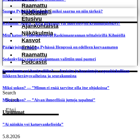
Raamattu
Näköislehti
Saarna Pyhässä Hengessä – miksi saarna on niin tärkeä?
Podcastit
Etusivu
Kolumni: Seuris – kiva kokemus vai nuorisotyön kruununjalokivi?
Ajankohtaista
Näkökulmia
Mitä katsot – vahvuusetsivät Raskinnanrannan telttaleirillä Kihniöllä
Kasvot
Ilmiöt
Pääkirjoitus: Saarna Pyhässä Hengessä on edelleen korvaamaton
Raamattu
Sodankylän vapaaseurakuntaan valittiin uusi pastori
Podcastit
Seurakunta vai herätysliike? — Arvioita ja havaintoja vapaakirkollisen
liikkeen herätysvaiheista ja seurakunnista
Miksi uskon? — ”Minun ei enää tarvitse olla itse ohjaksissa”
Search
Search
Miksi uskon? — ”Aivan ihmeellisiä juttuja tapahtui”
Uusimmat
”Ai näinkin voi katuevankelioida”
5.8.2026