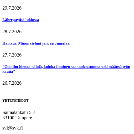
29.7.2026
Lähetystyötä lukiossa
28.7.2026
Hartaus: Minun sieluni janoaa Jumalaa
27.7.2026
”On ollut hienoa nähdä, kuinka ihminen saa uuden suunnan elämäänsä työn
kautta”
26.7.2026
YHTEYSTIEDOT
Sairaalankatu 5-7
33100 Tampere
svl@svk.fi