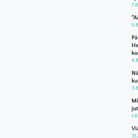
7.
”A
5.
Pä
He
ko
4.
Nä
ku
3.
Mi
ju
1.
Vi
31