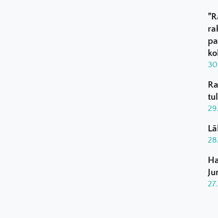
”R
ra
pa
ko
30
Ra
tu
29
Lä
28
Ha
Ju
27