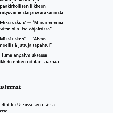
paakirkollisen liikkeen
rätysvaiheista ja seurakunnista
Miksi uskon? — ”Minun ei enää
rvitse olla itse ohjaksissa”
Miksi uskon? — ”Aivan
meellisiä juttuja tapahtui”
Jumalanpalveluksessa
ikkein eniten odotan saarnaa
usimmat
elipide: Uskovaisena tässä
assa