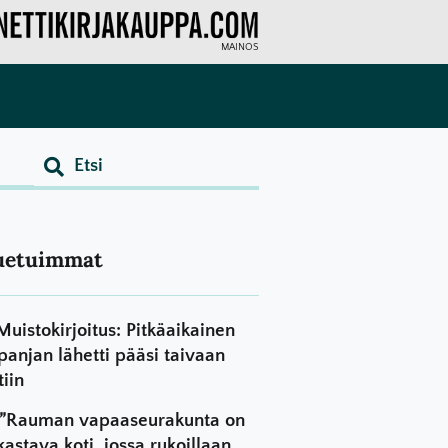
MAINOS
uetuimmat
Muistokirjoitus: Pitkäaikainen
panjan lähetti pääsi taivaan
tiin
”Rauman vapaaseurakunta on
kastava koti, jossa rukoillaan