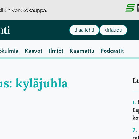
usiikin verkkokauppa.
tilaa lehti
kirjaudu
ökulmia
Kasvot
Ilmiöt
Raamattu
Podcastit
us: kyläjuhla
L
Es
ko
ra