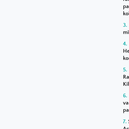
pa
ko
mi
He
ko
Ra
Ki
va
pa
Ar