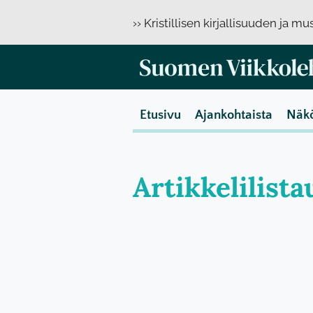
›› Kristillisen kirjallisuuden ja m
Etusivu
Ajankohtaista
Näk
Artikkelilista