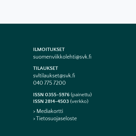
ILMOITUKSET
suomenviikkolehti@svk.fi
TILAUKSET
svltilaukset@svk.fi
040 775 7200
ISSN 0355-5976
(painettu)
ISSN 2814-4503
(verkko)
> Mediakortti
> Tietosuojaseloste