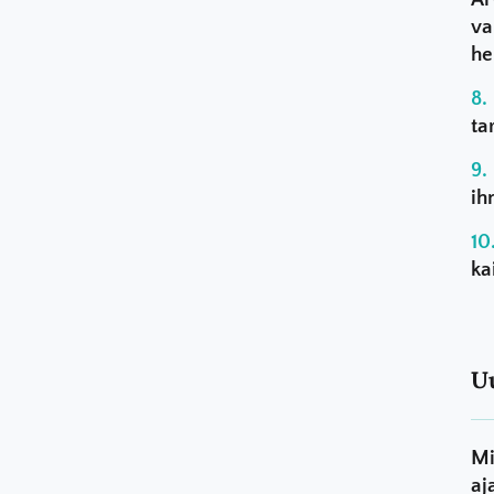
va
he
ta
ih
ka
U
Mi
aj