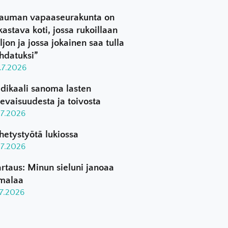
auman vapaaseurakunta on
kastava koti, jossa rukoillaan
ljon ja jossa jokainen saa tulla
hdatuksi”
.7.2026
dikaali sanoma lasten
levaisuudesta ja toivosta
.7.2026
hetystyötä lukiossa
.7.2026
rtaus: Minun sieluni janoaa
malaa
.7.2026