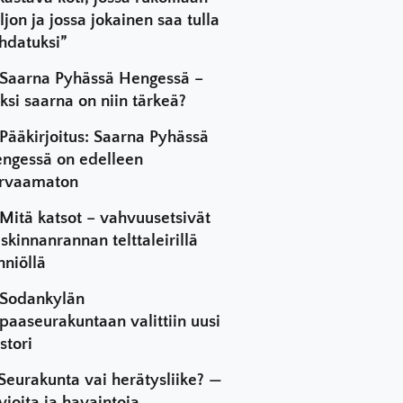
ljon ja jossa jokainen saa tulla
hdatuksi”
Saarna Pyhässä Hengessä –
ksi saarna on niin tärkeä?
Pääkirjoitus: Saarna Pyhässä
ngessä on edelleen
rvaamaton
Mitä katsot – vahvuusetsivät
skinnanrannan telttaleirillä
hniöllä
Sodankylän
paaseurakuntaan valittiin uusi
stori
Seurakunta vai herätysliike? —
vioita ja havaintoja