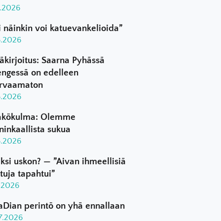
8.2026
i näinkin voi katuevankelioida”
8.2026
äkirjoitus: Saarna Pyhässä
ngessä on edelleen
rvaamaton
8.2026
kökulma: Olemme
ninkaallista sukua
8.2026
ksi uskon? — ”Aivan ihmeellisiä
ttuja tapahtui”
8.2026
aDian perintö on yhä ennallaan
.7.2026