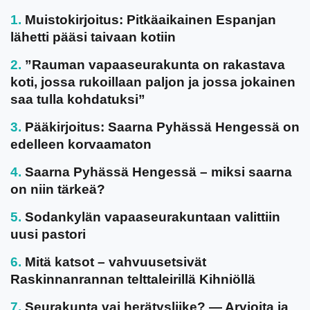
Muistokirjoitus: Pitkäaikainen Espanjan
lähetti pääsi taivaan kotiin
”Rauman vapaaseurakunta on rakastava
koti, jossa rukoillaan paljon ja jossa jokainen
saa tulla kohdatuksi”
Pääkirjoitus: Saarna Pyhässä Hengessä on
edelleen korvaamaton
Saarna Pyhässä Hengessä – miksi saarna
on niin tärkeä?
Sodankylän vapaaseurakuntaan valittiin
uusi pastori
Mitä katsot – vahvuusetsivät
Raskinnanrannan telttaleirillä Kihniöllä
Seurakunta vai herätysliike? — Arvioita ja