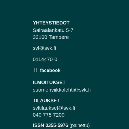
YHTEYSTIEDOT
Sairaalankatu 5-7
33100 Tampere
svl@svk.fi
0114470-0
ILMOITUKSET
suomenviikkolehti@svk.fi
TILAUKSET
svltilaukset@svk.fi
040 775 7200
ISSN 0355-5976
(painettu)