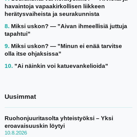
havaintoja vapaakirkollisen liikkeen
herätysvaiheista ja seurakunnista
Miksi uskon? — ”Aivan ihmeellisiä juttuja
tapahtui”
Miksi uskon? — ”Minun ei enää tarvitse
olla itse ohjaksissa”
”Ai näinkin voi katuevankelioida”
Uusimmat
Ruohonjuuritasolta yhteistyöksi – Yksi
eroavaisuuskin löytyi
10.8.2026