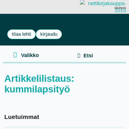
MAINOS
tilaa lehti
kirjaudu
Artikkelilistaus:
kummilapsityö
Luetuimmat