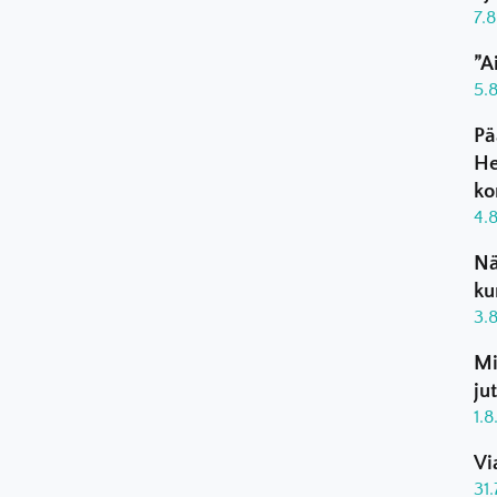
7.
”A
5.
Pä
He
ko
4.
Nä
ku
3.
Mi
ju
1.
Vi
31