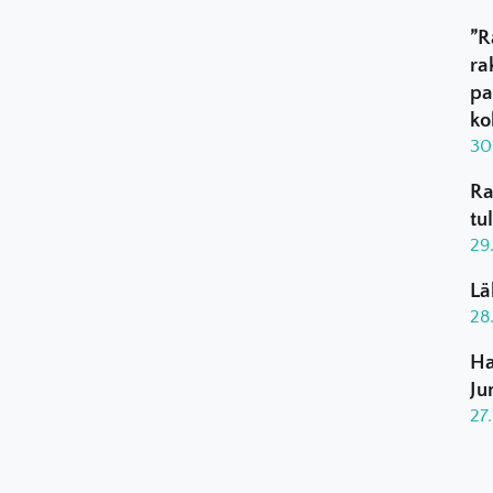
”R
ra
pa
ko
30
Ra
tu
29
Lä
28
Ha
Ju
27