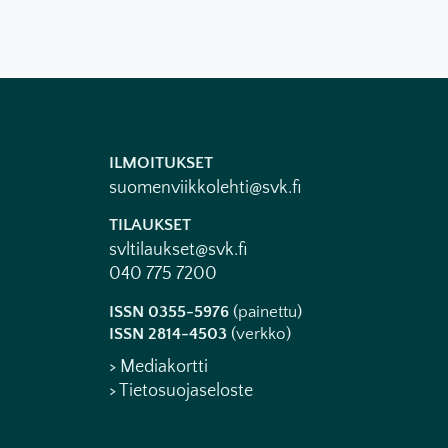
ILMOITUKSET
suomenviikkolehti@svk.fi
TILAUKSET
svltilaukset@svk.fi
040 775 7200
ISSN 0355-5976
(painettu)
ISSN 2814-4503
(verkko)
> Mediakortti
> Tietosuojaseloste