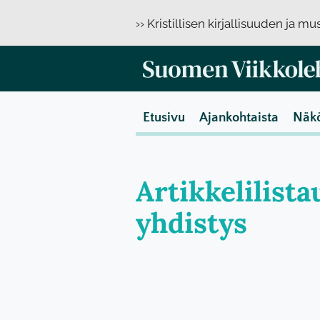
›› Kristillisen kirjallisuuden ja m
Etusivu
Ajankohtaista
Näk
Artikkelilista
yhdistys