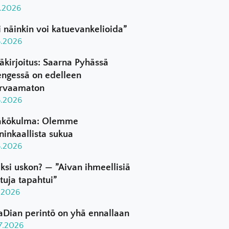
8.2026
i näinkin voi katuevankelioida”
8.2026
äkirjoitus: Saarna Pyhässä
ngessä on edelleen
rvaamaton
8.2026
kökulma: Olemme
ninkaallista sukua
8.2026
ksi uskon? — ”Aivan ihmeellisiä
ttuja tapahtui”
8.2026
aDian perintö on yhä ennallaan
.7.2026