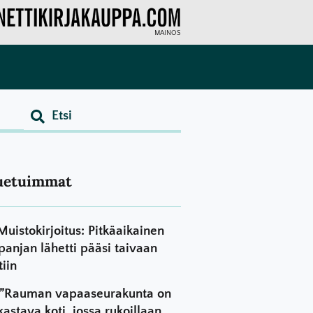
MAINOS
uetuimmat
Muistokirjoitus: Pitkäaikainen
panjan lähetti pääsi taivaan
tiin
”Rauman vapaaseurakunta on
kastava koti, jossa rukoillaan