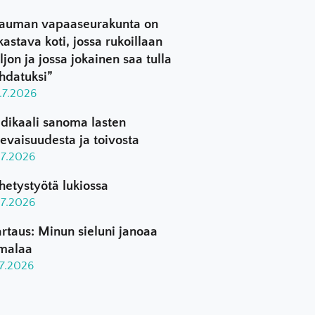
auman vapaaseurakunta on
kastava koti, jossa rukoillaan
ljon ja jossa jokainen saa tulla
hdatuksi”
.7.2026
dikaali sanoma lasten
levaisuudesta ja toivosta
.7.2026
hetystyötä lukiossa
.7.2026
rtaus: Minun sieluni janoaa
malaa
.7.2026