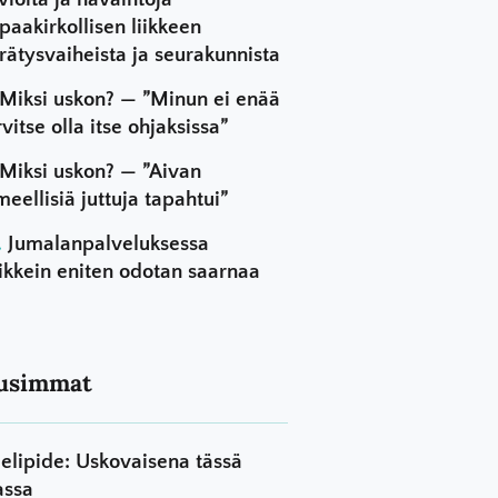
paakirkollisen liikkeen
rätysvaiheista ja seurakunnista
Miksi uskon? — ”Minun ei enää
rvitse olla itse ohjaksissa”
Miksi uskon? — ”Aivan
meellisiä juttuja tapahtui”
Jumalanpalveluksessa
ikkein eniten odotan saarnaa
usimmat
elipide: Uskovaisena tässä
assa