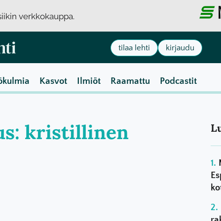
usiikin verkkokauppa.
tilaa lehti
kirjaudu
ökulmia
Kasvot
Ilmiöt
Raamattu
Podcastit
us: kristillinen
L
Es
ko
ra