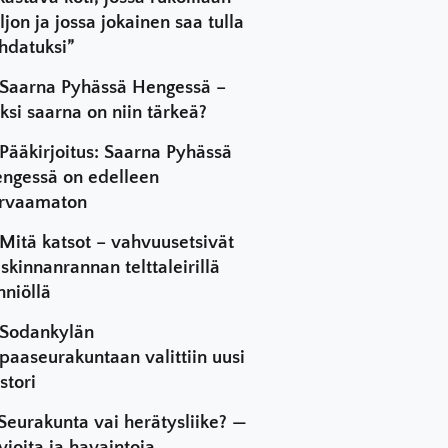
ljon ja jossa jokainen saa tulla
hdatuksi”
Saarna Pyhässä Hengessä –
ksi saarna on niin tärkeä?
Pääkirjoitus: Saarna Pyhässä
ngessä on edelleen
rvaamaton
Mitä katsot – vahvuusetsivät
skinnanrannan telttaleirillä
hniöllä
Sodankylän
paaseurakuntaan valittiin uusi
stori
Seurakunta vai herätysliike? —
vioita ja havaintoja