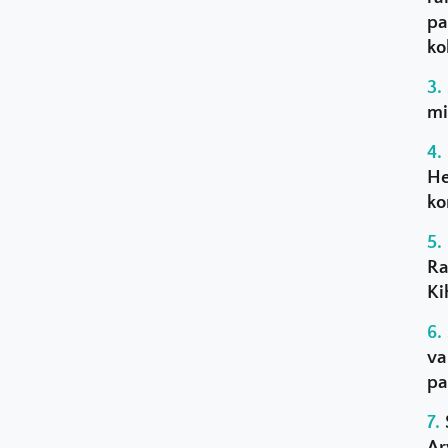
pa
ko
mi
He
ko
Ra
Ki
va
pa
Ar