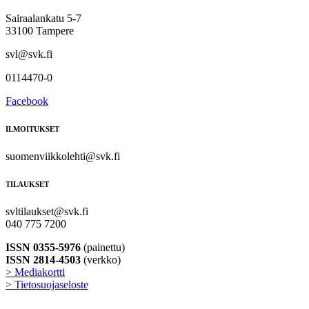
Sairaalankatu 5-7
33100 Tampere
svl@svk.fi
0114470-0
Facebook
ILMOITUKSET
suomenviikkolehti@svk.fi
TILAUKSET
svltilaukset@svk.fi
040 775 7200
ISSN 0355-5976
(painettu)
ISSN 2814-4503
(verkko)
> Mediakortti
> Tietosuojaseloste