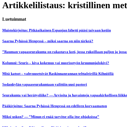
Artikkelilistaus: kristillinen me
Luetuimmat
Muistokirjoitus: Pitkäaikainen Espanjan lähetti pääsi taivaan kotiin
Saarna Pyhässä Hengessä – miksi saarna on niin tärkeä?
”Rauman vapaaseurakunta on rakastava koti, jossa rukoillaan paljon ja jossa
Kolumni: Seuris – kiva kokemus vai nuorisotyön kruununjalokivi?
Mitä katsot – vahvuusetsivät Raskinnanrannan telttaleirillä Kihniöllä
Sodankylän vapaaseurakuntaan valittiin uusi pastori
Seurakunta vai herätysliike? — Arvioita ja havaintoja vapaakirkollisen liikk
Pääkirjoitus: Saarna Pyhässä Hengessä on edelleen korvaamaton
Miksi uskon? — ”Minun ei enää tarvitse olla itse ohjaksissa”