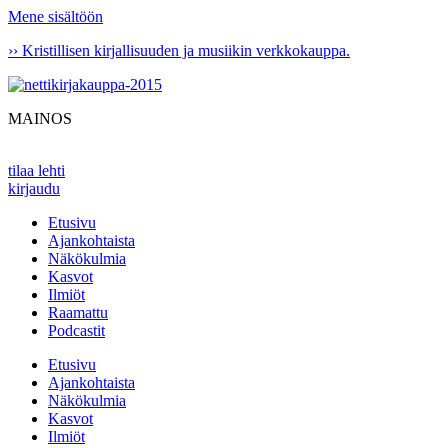
Mene sisältöön
›› Kristillisen kirjallisuuden ja musiikin verkkokauppa.
MAINOS
tilaa lehti
kirjaudu
Etusivu
Ajankohtaista
Näkökulmia
Kasvot
Ilmiöt
Raamattu
Podcastit
Etusivu
Ajankohtaista
Näkökulmia
Kasvot
Ilmiöt