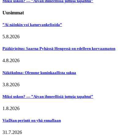
Miksi uskon? — ”Aivan ihmeellisiä juttuja tapahtui”
Uusimmat
”Ai näinkin voi katuevankelioida”
5.8.2026
Pääkirjoitus: Saarna Pyhässä Hengessä on edelleen korvaamaton
4.8.2026
Näkökulma: Olemme kuninkaallista sukua
3.8.2026
Miksi uskon? — ”Aivan ihmeellisiä juttuja tapahtui”
1.8.2026
ViaDian perintö on yhä ennallaan
31.7.2026