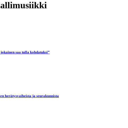
tallimusiikki
 jokainen saa tulla kohdatuksi”
een herätysvaiheista ja seurakunnista