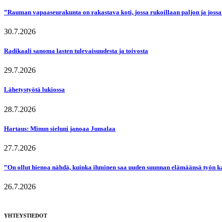
”Rauman vapaaseurakunta on rakastava koti, jossa rukoillaan paljon ja jossa
30.7.2026
Radikaali sanoma lasten tulevaisuudesta ja toivosta
29.7.2026
Lähetystyötä lukiossa
28.7.2026
Hartaus: Minun sieluni janoaa Jumalaa
27.7.2026
”On ollut hienoa nähdä, kuinka ihminen saa uuden suunnan elämäänsä työn k
26.7.2026
YHTEYSTIEDOT