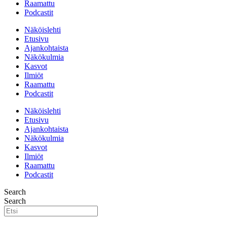
Raamattu
Podcastit
Näköislehti
Etusivu
Ajankohtaista
Näkökulmia
Kasvot
Ilmiöt
Raamattu
Podcastit
Näköislehti
Etusivu
Ajankohtaista
Näkökulmia
Kasvot
Ilmiöt
Raamattu
Podcastit
Search
Search