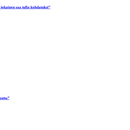
 jokainen saa tulla kohdatuksi”
autta”