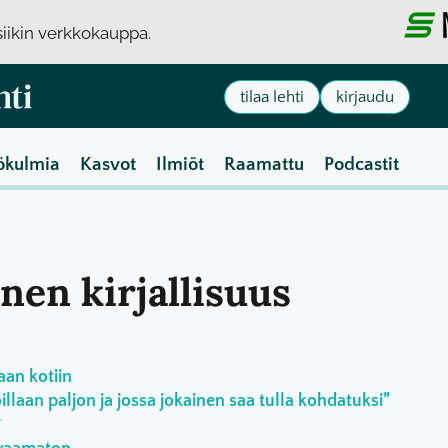
usiikin verkkokauppa.
tilaa lehti
kirjaudu
ökulmia
Kasvot
Ilmiöt
Raamattu
Podcastit
inen kirjallisuus
aan kotiin
laan paljon ja jossa jokainen saa tulla kohdatuksi”
?