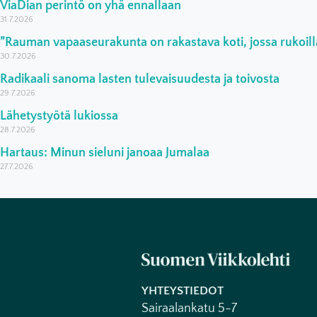
ViaDian perintö on yhä ennallaan
31.7.2026
”Rauman vapaaseurakunta on rakastava koti, jossa rukoilla
30.7.2026
Radikaali sanoma lasten tulevaisuudesta ja toivosta
29.7.2026
Lähetystyötä lukiossa
28.7.2026
Hartaus: Minun sieluni janoaa Jumalaa
27.7.2026
YHTEYSTIEDOT
Sairaalankatu 5-7