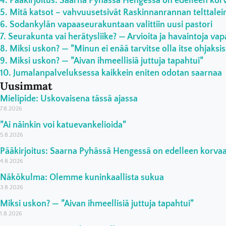
Pääkirjoitus: Saarna Pyhässä Hengessä on edelleen ko
Mitä katsot – vahvuusetsivät Raskinnanrannan telttaleiri
Sodankylän vapaaseurakuntaan valittiin uusi pastori
Seurakunta vai herätysliike? — Arvioita ja havaintoja vap
Miksi uskon? — ”Minun ei enää tarvitse olla itse ohjaksi
Miksi uskon? — ”Aivan ihmeellisiä juttuja tapahtui”
Jumalanpalveluksessa kaikkein eniten odotan saarnaa
Uusimmat
Mielipide: Uskovaisena tässä ajassa
7.8.2026
”Ai näinkin voi katuevankelioida”
5.8.2026
Pääkirjoitus: Saarna Pyhässä Hengessä on edelleen korv
4.8.2026
Näkökulma: Olemme kuninkaallista sukua
3.8.2026
Miksi uskon? — ”Aivan ihmeellisiä juttuja tapahtui”
1.8.2026