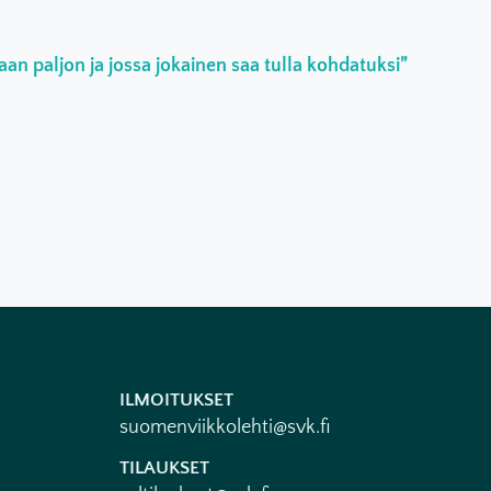
an paljon ja jossa jokainen saa tulla kohdatuksi”
ILMOITUKSET
suomenviikkolehti@svk.fi
TILAUKSET