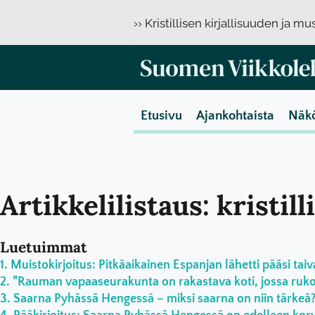
›› Kristillisen kirjallisuuden ja m
Etusivu
Ajankohtaista
Näk
Artikkelilistaus: kristill
Luetuimmat
Muistokirjoitus: Pitkäaikainen Espanjan lähetti pääsi taiv
”Rauman vapaaseurakunta on rakastava koti, jossa rukoil
Saarna Pyhässä Hengessä – miksi saarna on niin tärkeä