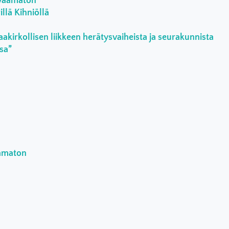
rvaamaton
llä Kihniöllä
aakirkollisen liikkeen herätysvaiheista ja seurakunnista
ssa”
aamaton