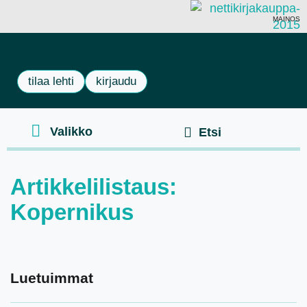
MAINOS
tilaa lehti
kirjaudu
Artikkelilistaus:
Kopernikus
Luetuimmat