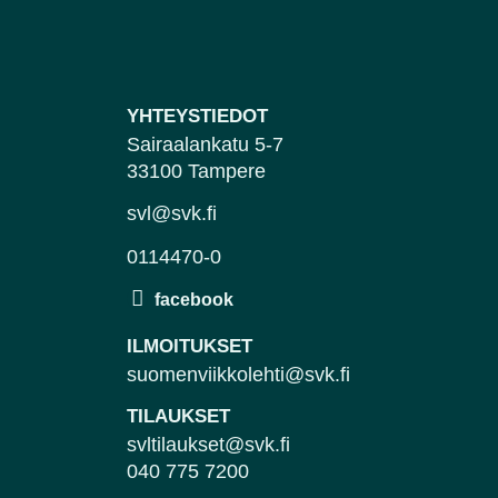
YHTEYSTIEDOT
Sairaalankatu 5-7
33100 Tampere
svl@svk.fi
0114470-0
ILMOITUKSET
suomenviikkolehti@svk.fi
TILAUKSET
svltilaukset@svk.fi
040 775 7200