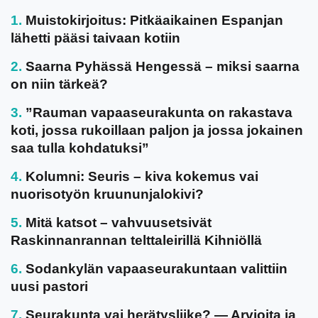
Muistokirjoitus: Pitkäaikainen Espanjan
lähetti pääsi taivaan kotiin
Saarna Pyhässä Hengessä – miksi saarna
on niin tärkeä?
”Rauman vapaaseurakunta on rakastava
koti, jossa rukoillaan paljon ja jossa jokainen
saa tulla kohdatuksi”
Kolumni: Seuris – kiva kokemus vai
nuorisotyön kruununjalokivi?
Mitä katsot – vahvuusetsivät
Raskinnanrannan telttaleirillä Kihniöllä
Sodankylän vapaaseurakuntaan valittiin
uusi pastori
Seurakunta vai herätysliike? — Arvioita ja