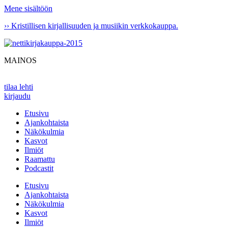
Mene sisältöön
›› Kristillisen kirjallisuuden ja musiikin verkkokauppa.
MAINOS
tilaa lehti
kirjaudu
Etusivu
Ajankohtaista
Näkökulmia
Kasvot
Ilmiöt
Raamattu
Podcastit
Etusivu
Ajankohtaista
Näkökulmia
Kasvot
Ilmiöt