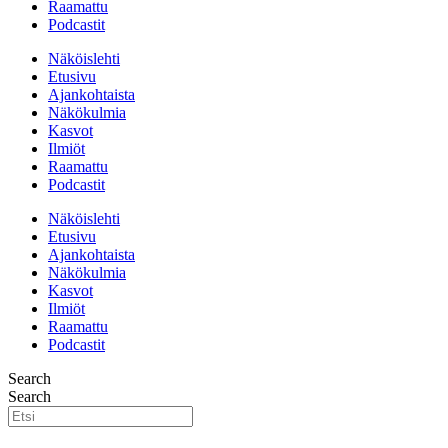
Raamattu
Podcastit
Näköislehti
Etusivu
Ajankohtaista
Näkökulmia
Kasvot
Ilmiöt
Raamattu
Podcastit
Näköislehti
Etusivu
Ajankohtaista
Näkökulmia
Kasvot
Ilmiöt
Raamattu
Podcastit
Search
Search