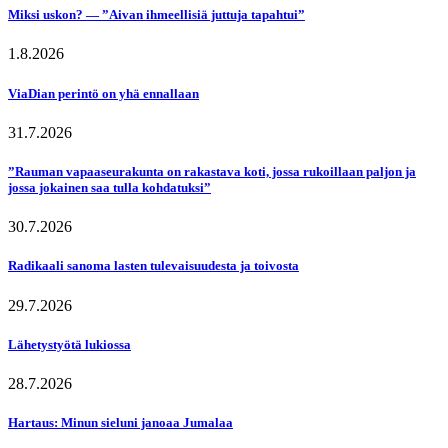
Miksi uskon? — ”Aivan ihmeellisiä juttuja tapahtui”
1.8.2026
ViaDian perintö on yhä ennallaan
31.7.2026
”Rauman vapaaseurakunta on rakastava koti, jossa rukoillaan paljon ja
jossa jokainen saa tulla kohdatuksi”
30.7.2026
Radikaali sanoma lasten tulevaisuudesta ja toivosta
29.7.2026
Lähetystyötä lukiossa
28.7.2026
Hartaus: Minun sieluni janoaa Jumalaa