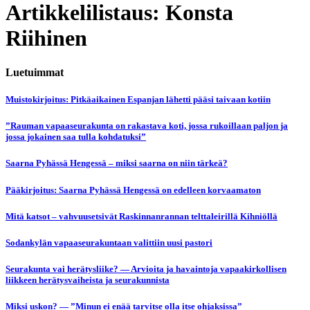
Artikkelilistaus: Konsta
Riihinen
Luetuimmat
Muistokirjoitus: Pitkäaikainen Espanjan lähetti pääsi taivaan kotiin
”Rauman vapaaseurakunta on rakastava koti, jossa rukoillaan paljon ja
jossa jokainen saa tulla kohdatuksi”
Saarna Pyhässä Hengessä – miksi saarna on niin tärkeä?
Pääkirjoitus: Saarna Pyhässä Hengessä on edelleen korvaamaton
Mitä katsot – vahvuusetsivät Raskinnanrannan telttaleirillä Kihniöllä
Sodankylän vapaaseurakuntaan valittiin uusi pastori
Seurakunta vai herätysliike? — Arvioita ja havaintoja vapaakirkollisen
liikkeen herätysvaiheista ja seurakunnista
Miksi uskon? — ”Minun ei enää tarvitse olla itse ohjaksissa”