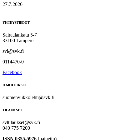
27.7.2026
YHTEYSTIEDOT
Sairaalankatu 5-7
33100 Tampere
svl@svk.fi
0114470-0
Facebook
ILMOITUKSET
suomenviikkolehti@svk.fi
TILAUKSET
svltilaukset@svk.fi
040 775 7200
ISSN 0355-5976
(painettu)