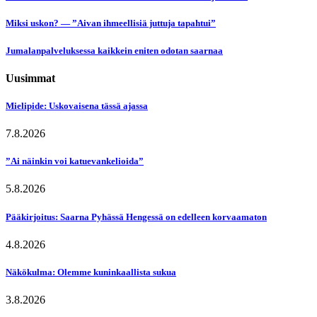
Miksi uskon? — ”Aivan ihmeellisiä juttuja tapahtui”
Jumalanpalveluksessa kaikkein eniten odotan saarnaa
Uusimmat
Mielipide: Uskovaisena tässä ajassa
7.8.2026
”Ai näinkin voi katuevankelioida”
5.8.2026
Pääkirjoitus: Saarna Pyhässä Hengessä on edelleen korvaamaton
4.8.2026
Näkökulma: Olemme kuninkaallista sukua
3.8.2026