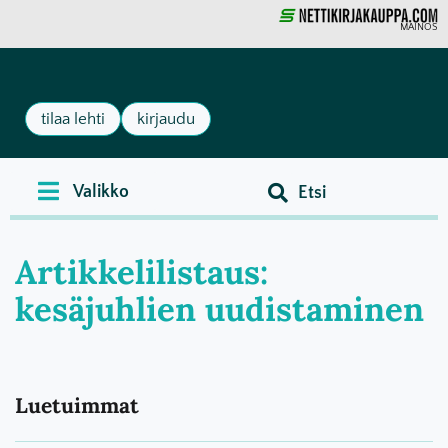
MAINOS
tilaa lehti
kirjaudu
Artikkelilistaus:
kesäjuhlien uudistaminen
Luetuimmat