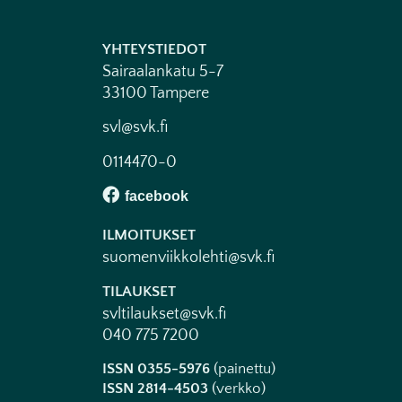
YHTEYSTIEDOT
Sairaalankatu 5-7
33100 Tampere
svl@svk.fi
0114470-0
ILMOITUKSET
suomenviikkolehti@svk.fi
TILAUKSET
svltilaukset@svk.fi
040 775 7200
ISSN 0355-5976
(painettu)
ISSN 2814-4503
(verkko)