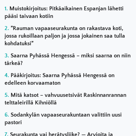
Muistokirjoitus: Pitkäaikainen Espanjan lähetti
pääsi taivaan kotiin
”Rauman vapaaseurakunta on rakastava koti,
jossa rukoillaan paljon ja jossa jokainen saa tulla
kohdatuksi”
Saarna Pyhässä Hengessä – miksi saarna on niin
tärkeä?
Pääkirjoitus: Saarna Pyhässä Hengessä on
edelleen korvaamaton
Mitä katsot – vahvuusetsivät Raskinnanrannan
telttaleirillä Kihniöllä
Sodankylän vapaaseurakuntaan valittiin uusi
pastori
Seurakunta vai herätysliike? — Arvioita ja