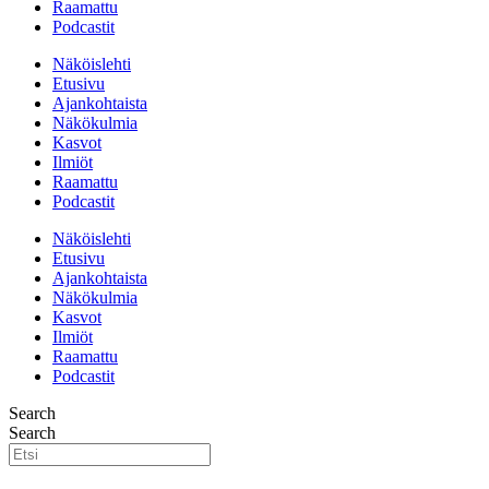
Raamattu
Podcastit
Näköislehti
Etusivu
Ajankohtaista
Näkökulmia
Kasvot
Ilmiöt
Raamattu
Podcastit
Näköislehti
Etusivu
Ajankohtaista
Näkökulmia
Kasvot
Ilmiöt
Raamattu
Podcastit
Search
Search