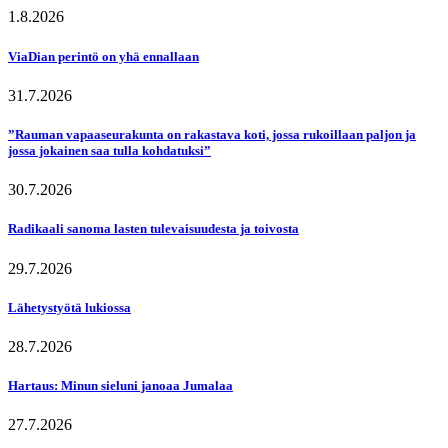
1.8.2026
ViaDian perintö on yhä ennallaan
31.7.2026
”Rauman vapaaseurakunta on rakastava koti, jossa rukoillaan paljon ja
jossa jokainen saa tulla kohdatuksi”
30.7.2026
Radikaali sanoma lasten tulevaisuudesta ja toivosta
29.7.2026
Lähetystyötä lukiossa
28.7.2026
Hartaus: Minun sieluni janoaa Jumalaa
27.7.2026