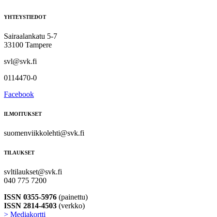
YHTEYSTIEDOT
Sairaalankatu 5-7
33100 Tampere
svl@svk.fi
0114470-0
Facebook
ILMOITUKSET
suomenviikkolehti@svk.fi
TILAUKSET
svltilaukset@svk.fi
040 775 7200
ISSN 0355-5976
(painettu)
ISSN 2814-4503
(verkko)
> Mediakortti