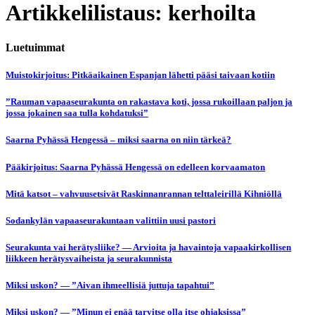
Artikkelilistaus: kerhoilta
Luetuimmat
Muistokirjoitus: Pitkäaikainen Espanjan lähetti pääsi taivaan kotiin
”Rauman vapaaseurakunta on rakastava koti, jossa rukoillaan paljon ja
jossa jokainen saa tulla kohdatuksi”
Saarna Pyhässä Hengessä – miksi saarna on niin tärkeä?
Pääkirjoitus: Saarna Pyhässä Hengessä on edelleen korvaamaton
Mitä katsot – vahvuusetsivät Raskinnanrannan telttaleirillä Kihniöllä
Sodankylän vapaaseurakuntaan valittiin uusi pastori
Seurakunta vai herätysliike? — Arvioita ja havaintoja vapaakirkollisen
liikkeen herätysvaiheista ja seurakunnista
Miksi uskon? — ”Aivan ihmeellisiä juttuja tapahtui”
Miksi uskon? — ”Minun ei enää tarvitse olla itse ohjaksissa”