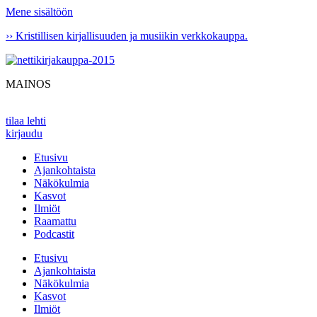
Mene sisältöön
›› Kristillisen kirjallisuuden ja musiikin verkkokauppa.
MAINOS
tilaa lehti
kirjaudu
Etusivu
Ajankohtaista
Näkökulmia
Kasvot
Ilmiöt
Raamattu
Podcastit
Etusivu
Ajankohtaista
Näkökulmia
Kasvot
Ilmiöt