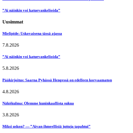
”Ai näinkin voi katuevankelioida”
Uusimmat
Mielipide: Uskovaisena tässä ajassa
7.8.2026
”Ai näinkin voi katuevankelioida”
5.8.2026
Pääkirjoitus: Saarna Pyhässä Hengessä on edelleen korvaamaton
4.8.2026
Näkökulma: Olemme kuninkaallista sukua
3.8.2026
Miksi uskon? — ”Aivan ihmeellisiä juttuja tapahtui”